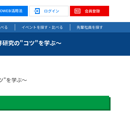
NOWEB活用法
ログイン
会員登録
比べる
イベントを探す・比べる
先輩社員を探す
業界研究の"コツ"を学ぶ～
コツ"を学ぶ～