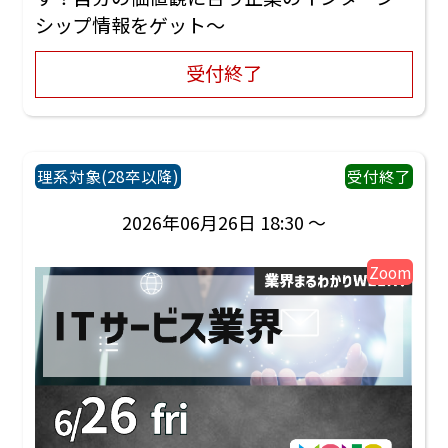
シップ情報をゲット～
受付終了
理系対象(28卒以降)
受付終了
2026年06月26日 18:30 ～
Zoom