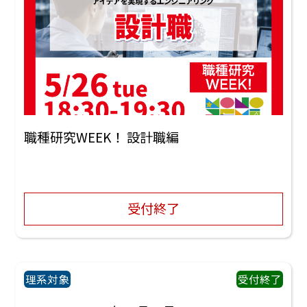
職種研究WEEK！ 設計職編
受付終了
理系対象
受付終了