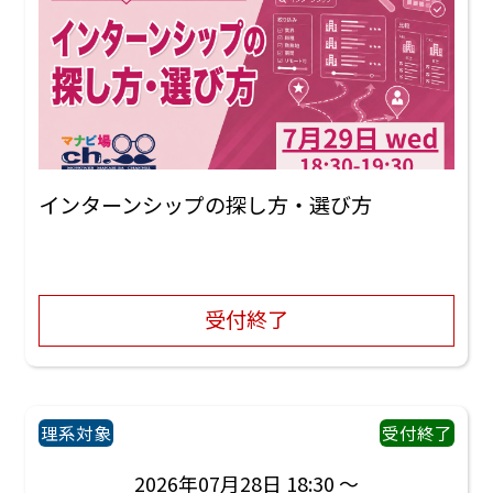
インターンシップの探し方・選び方
受付終了
理系対象
受付終了
2026年07月28日 18:30 ～