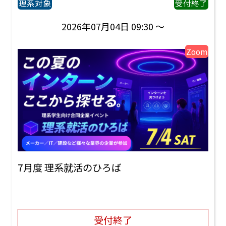
理系対象
受付終了
2026年07月04日 09:30 ～
Zoom
7月度 理系就活のひろば
受付終了