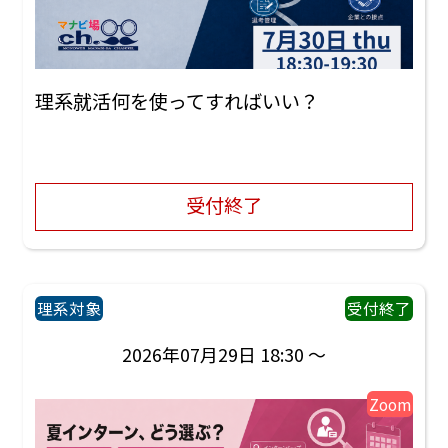
理系就活何を使ってすればいい？
受付終了
理系対象
受付終了
2026年07月29日 18:30 ～
Zoom