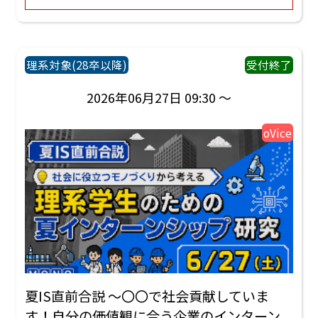
理系対象(28卒以降)
受付終了
2026年06月27日 09:30 ～
oVice
夏IS直前合説 ～〇〇で社会貢献していま
す！自分の価値観に合う企業のインターン