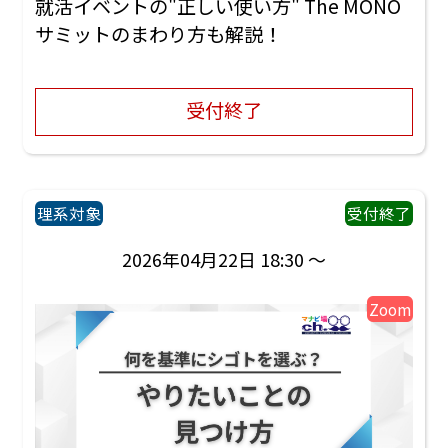
就活イベントの"正しい使い方" The MONO
サミットのまわり方も解説！
受付終了
理系対象
受付終了
2026年04月22日 18:30 ～
Zoom