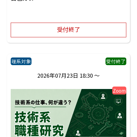
受付終了
理系対象
受付終了
2026年07月23日 18:30 ～
Zoom