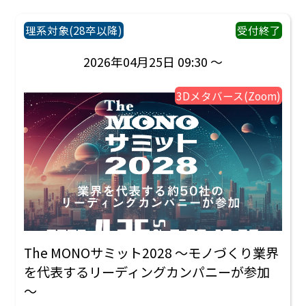
理系対象(28卒以降)
受付終了
2026年04月25日 09:30 ～
3Dメタバース(Zoom)
The MONOサミット2028 ～モノづくり業界
を代表するリーディングカンパニーが参加
～