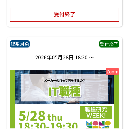
受付終了
理系対象
受付終了
2026年05月28日 18:30 ～
Zoom