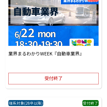
業界まるわかりWEEK『自動車業界』
受付終了
理系対象(28卒以降)
受付終了