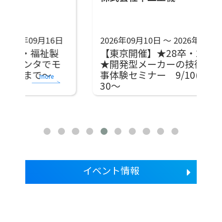
日
2026年09月10日 ～ 2026年09月10日
2
製
【東京開催】★28卒・29卒向け
【
モ
★開発型メーカーの技術者の仕
～
事体験セミナー 9/10(木)13：
事
more
30～
3
イベント情報