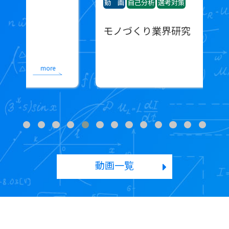
動 画
自己分析
選考対策
動
モノづくり業界研究
more
動画一覧