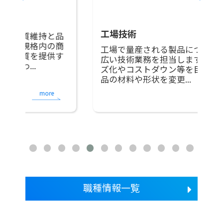
製
工場技術
品
自
商
ッ
工場で量産される製品について、幅
す
動
広い技術業務を担当します。 シリー
属
ズ化やコストダウン等を目的に、製
品の材料や形状を変更...
more
職種情報一覧