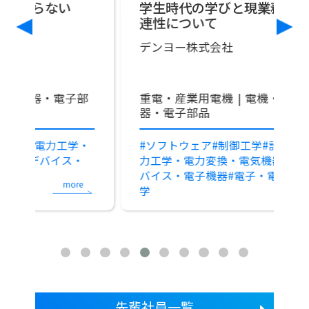
学生時代の学びと現業務との関
連性について
デンヨー株式会社
日
(
部
重電・産業用電機
電機・精密機
半
器・電子部品
密
・
#ソフトウェア
#制御工学
#計測工学
#電
#
・
力工学・電力変換・電気機器
#電子デ
バイス・電子機器
#電子・電気材料工
e
more
学
先輩社員一覧