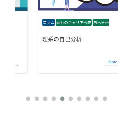
コラム
理系のキャリア形成
自己分析
コ
理系の自己分析
more