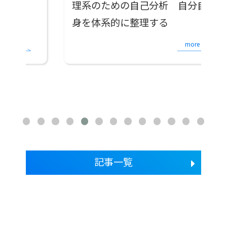
理系のための自己分析 自分自
電
身を体系的に整理する
more
C
記事一覧