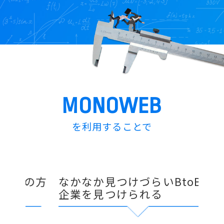
MONOWEB
を利用することで
成の方
なかなか見つけづらいBtoB優良
自
企業を見つけられる
が
る