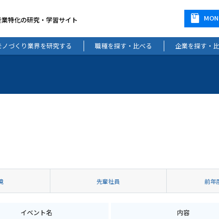
MO
産業特化の研究・学習サイト
モノづくり業界を研究する
職種を探す・比べる
企業を探す・
境
先輩社員
前年
イベント名
内容