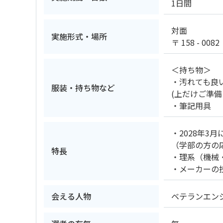
1日間
対面
実施形式・場所
〒 158 - 
＜持ち物＞
・汚れても良
服装・持ち物など
(上だけご準備
・筆記用具
・2028年3
（学部の方の
特長
・理系（機械
・メーカーの
会える人物
ベテランエン