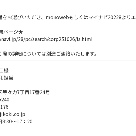
をお選びいただき、monowebもしくはマイナビ20228よ
企業ページ★
ynavi.jp/28/pc/search/corp251026/is.html
く際の詳細については別途ご連絡いたします。
工機
用担当
等々力7丁目17番24号
5240
9176
jikoki.co.jp
:30～17：20