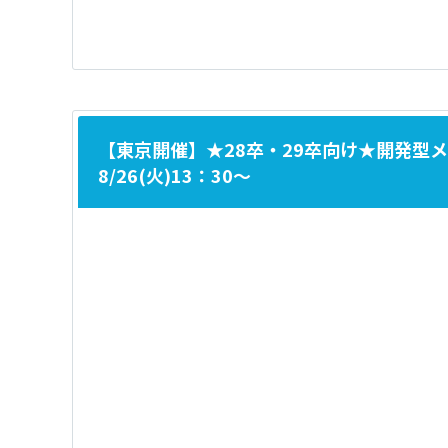
【東京開催】★28卒・29卒向け★開発
8/26(火)13：30～