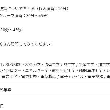
決策について考える（個人演習：10分）
ループ演習：30分～45分）
0分～45分)
くさん質問してみてください！
御
機械材料・材料力学
流体工学
熱工学
生産工学・加工学
ライボロジー
エネルギー学
航空宇宙工学
船舶海洋工学
シ
電力工学・電力変換・電気機器
電子デバイス・電子機器
029年卒
1日