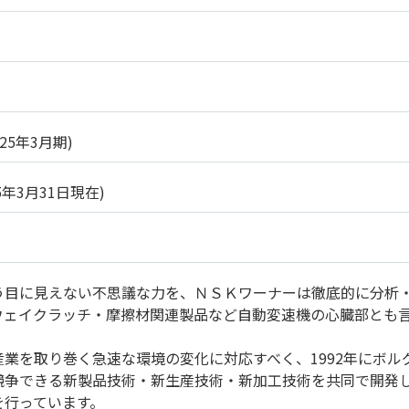
025年3月期)
25年3月31日現在)
う目に見えない不思議な力を、ＮＳＫワーナーは徹底的に分析
ウェイクラッチ・摩擦材関連製品など自動変速機の心臓部とも
。
産業を取り巻く急速な環境の変化に対応すべく、1992年にボ
競争できる新製品技術・新生産技術・新加工技術を共同で開発
を行っています。