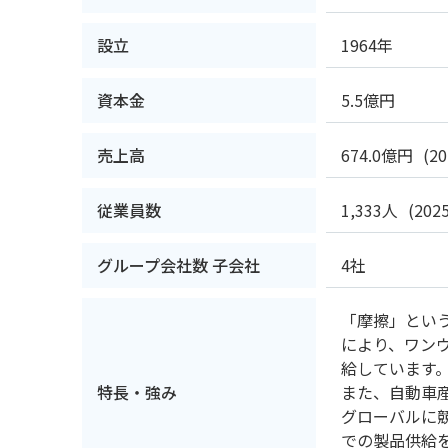
設立
1964年
資本金
5.5億円
売上高
674.0億円
(2
従業員数
1,333人
(20
グループ会社数 子会社
4社
「摩擦」とい
により、ワン
給しています
特長・強み
また、自動車
グローバルに
での製品供給