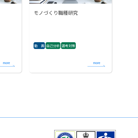
モノづくり職種研究
動 画
自己分析
選考対策
more
more