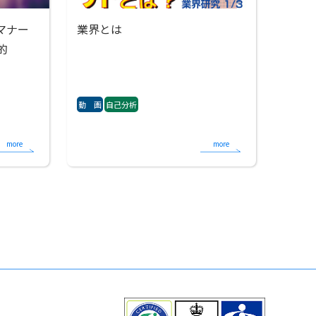
マナー
業界とは
的
動 画
自己分析
more
more