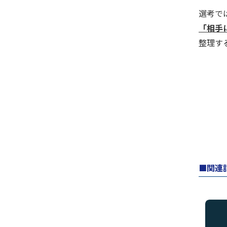
選考で
「相手
整理す
関連