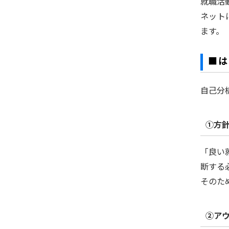
就職活
ネット
ます。
■は
自己分
①方
「良い
断する
そのた
②ア