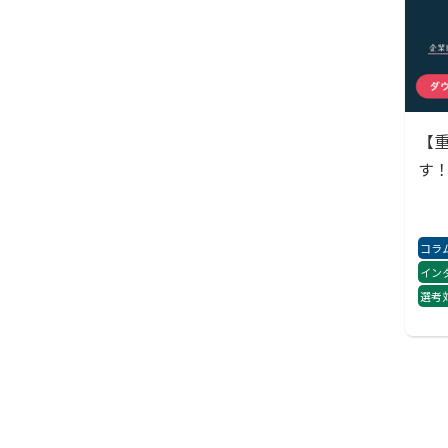
【
す
コラ
イン
選考