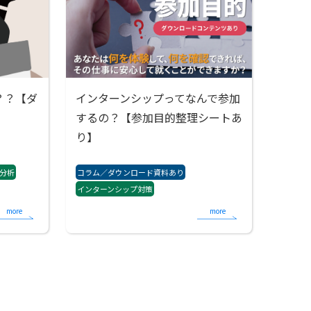
？？【ダ
インターンシップってなんで参加
するの？【参加目的整理シートあ
り】
分析
コラム／ダウンロード資料あり
インターンシップ対策
more
more