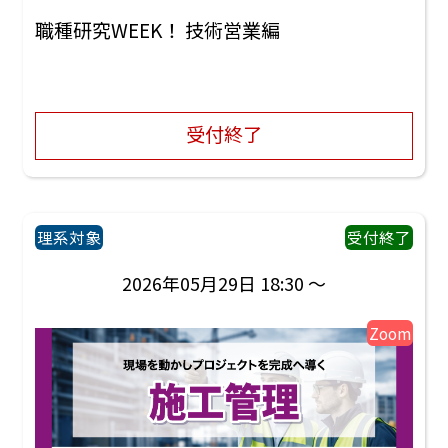
職種研究WEEK！ 技術営業編
受付終了
理系対象
受付終了
2026年05月29日 18:30 ～
Zoom