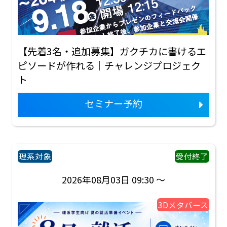
【先着3名・追加募集】ガクチカに書けるエ
ピソードが作れる｜チャレンジプロジェク
ト
セミナー予約
理系対象
受付終了
2026年08月03日 09:30 ～
3Dメタバース