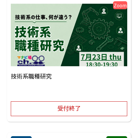
Zoom
技術系職種研究
受付終了