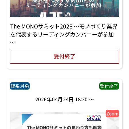
The MONOサミット2028 ～モノづくり業界
を代表するリーディングカンパニーが参加
～
受付終了
理系対象
受付終了
2026年04月24日 18:30 ～
Zoom