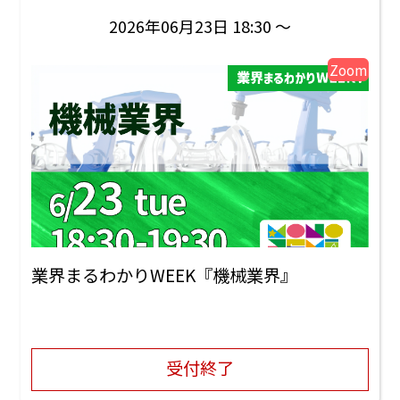
2026年06月23日 18:30 ～
Zoom
業界まるわかりWEEK『機械業界』
受付終了