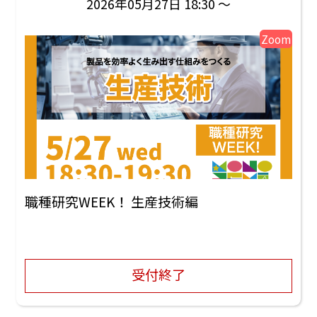
2026年05月27日 18:30 ～
Zoom
職種研究WEEK！ 生産技術編
受付終了