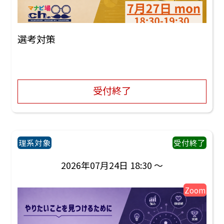
選考対策
受付終了
理系対象
受付終了
2026年07月24日 18:30 ～
Zoom