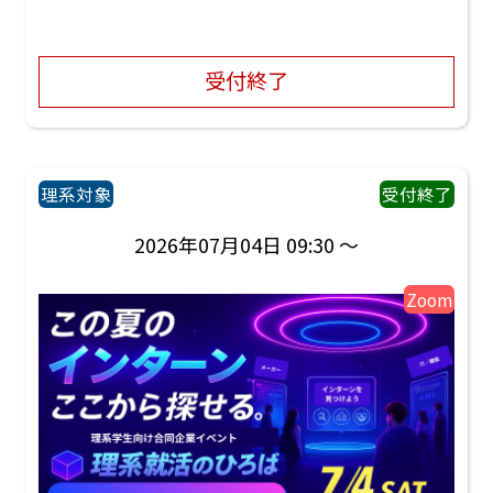
受付終了
理系対象
受付終了
2026年07月04日 09:30 ～
Zoom