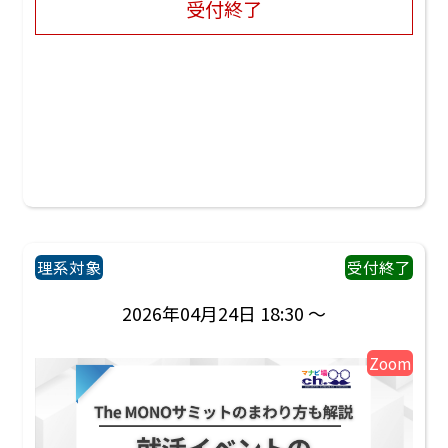
The MONOサミット2028 ～モノづくり業界
を代表するリーディングカンパニーが参加
～
受付終了
理系対象
受付終了
2026年04月24日 18:30 ～
Zoom