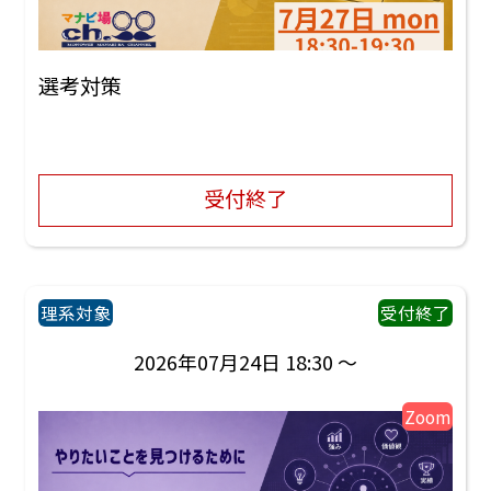
選考対策
受付終了
理系対象
受付終了
2026年07月24日 18:30 ～
Zoom