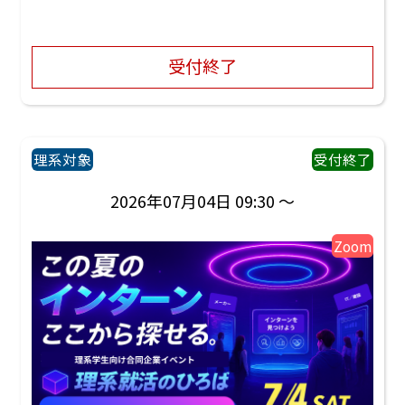
受付終了
理系対象
受付終了
2026年07月04日 09:30 ～
Zoom