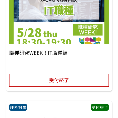
職種研究WEEK！IT職種編
受付終了
理系対象
受付終了