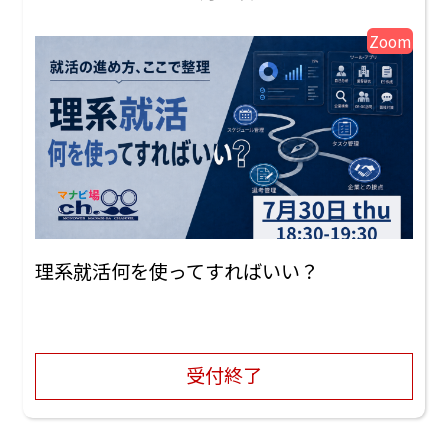
Zoom
理系就活何を使ってすればいい？
受付終了