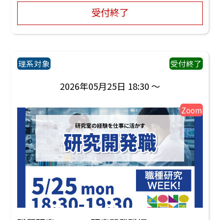
受付終了
理系対象
受付終了
2026年05月25日 18:30 ～
Zoom