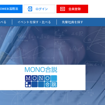
NOWEB活用法
ログイン
会員登録
比べる
イベントを探す・比べる
先輩社員を探す