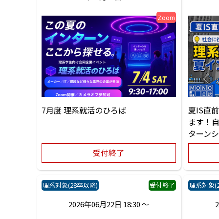
Zoom
7月度 理系就活のひろば
夏IS直
ます！
ターン
受付終了
理系対象(28卒以降)
受付終了
理系対象(
2026年06月22日 18:30 ～