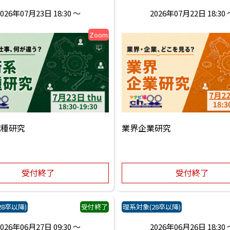
2026年07月23日 18:30 ～
2026年07月22日 18:30 
Zoom
職種研究
業界企業研究
受付終了
受付終了
28卒以降)
受付終了
理系対象(28卒以降)
2026年06月27日 09:30 ～
2026年06月26日 18:30 