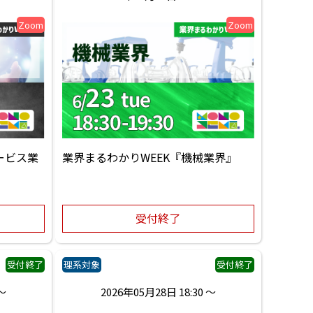
Zoom
Zoom
ービス業
業界まるわかりWEEK『機械業界』
受付終了
受付終了
理系対象
受付終了
～
2026年05月28日 18:30 ～