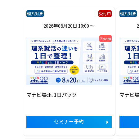
理系対象
受付中
理系対象
2026年08月20日 10:00 ～
Zoom
マナビ場ch. 1日パック
マナビ場c
セミナー予約