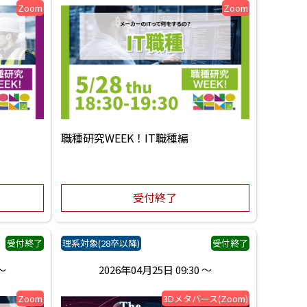
Zoom
Zoom
職種研究WEEK！IT職種編
受付終了
受付終了
理系対象(28卒以降)
受付終了
～
2026年04月25日 09:30 ～
Zoom
3Dメタバース(Zoom)