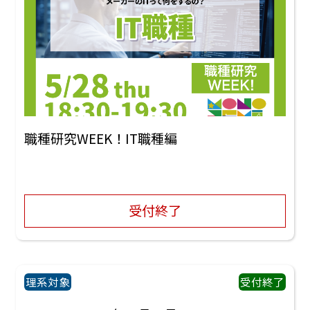
職種研究WEEK！IT職種編
受付終了
理系対象
受付終了