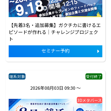
【先着3名・追加募集】ガクチカに書けるエ
ピソードが作れる｜チャレンジプロジェク
ト
セミナー予約
理系対象
受付終了
2026年08月03日 09:30 ～
3Dメタバース