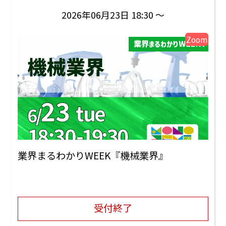
2026年06月23日 18:30 ～
Zoom
業界まるわかりWEEK『機械業界』
受付終了