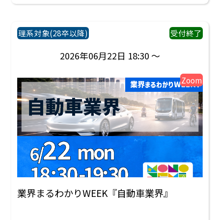
理系対象(28卒以降)
受付終了
2026年06月22日 18:30 ～
Zoom
業界まるわかりWEEK『自動車業界』