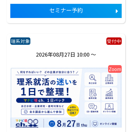
セミナー予約
理系対象
受付中
2026年08月27日 10:00 ～
Zoom