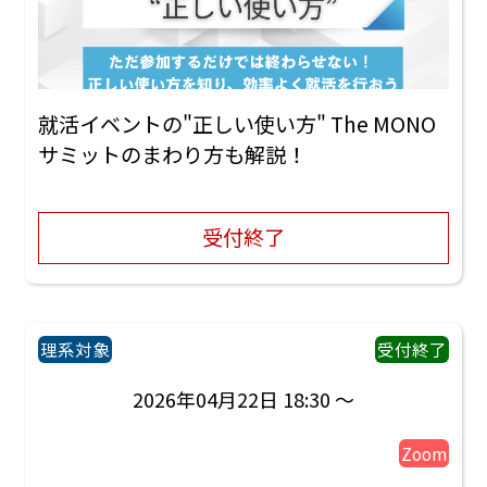
就活イベントの"正しい使い方" The MONO
サミットのまわり方も解説！
受付終了
理系対象
受付終了
2026年04月22日 18:30 ～