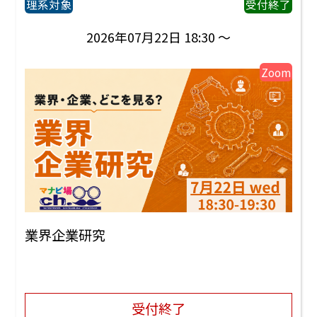
理系対象
受付終了
2026年07月22日 18:30 ～
Zoom
業界企業研究
受付終了