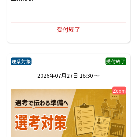
受付終了
理系対象
受付終了
2026年07月27日 18:30 ～
Zoom