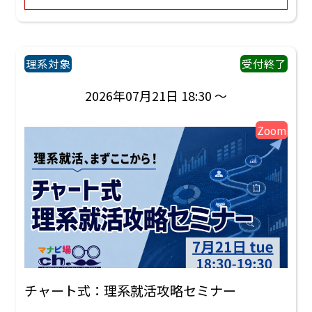
理系対象
受付終了
2026年07月21日 18:30 ～
Zoom
チャート式：理系就活攻略セミナー