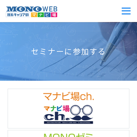
セミナーに参加する