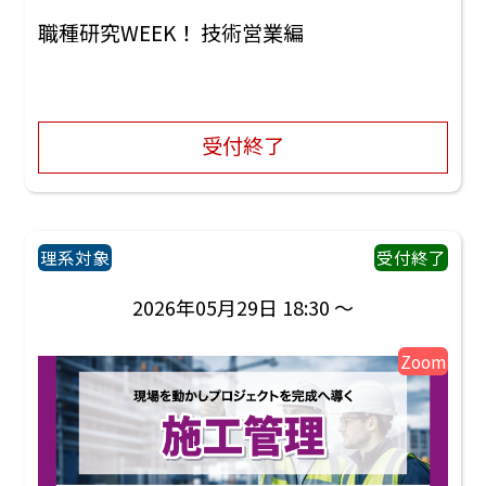
職種研究WEEK！ 技術営業編
受付終了
理系対象
受付終了
2026年05月29日 18:30 ～
Zoom