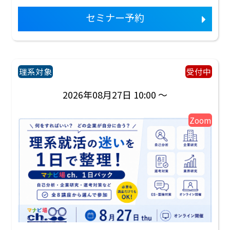
セミナー予約
理系対象
受付中
2026年08月27日 10:00 ～
Zoom