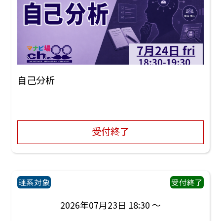
自己分析
受付終了
理系対象
受付終了
2026年07月23日 18:30 ～