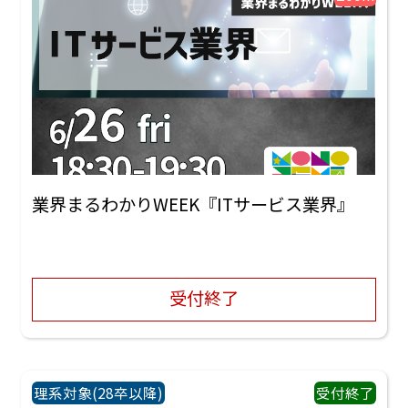
業界まるわかりWEEK『ITサービス業界』
受付終了
理系対象(28卒以降)
受付終了