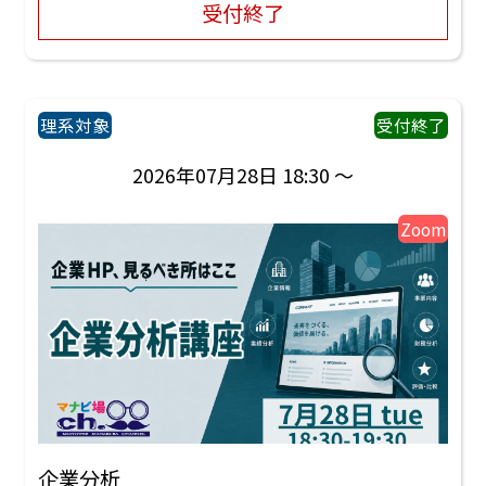
受付終了
理系対象
受付終了
2026年07月28日 18:30 ～
Zoom
企業分析