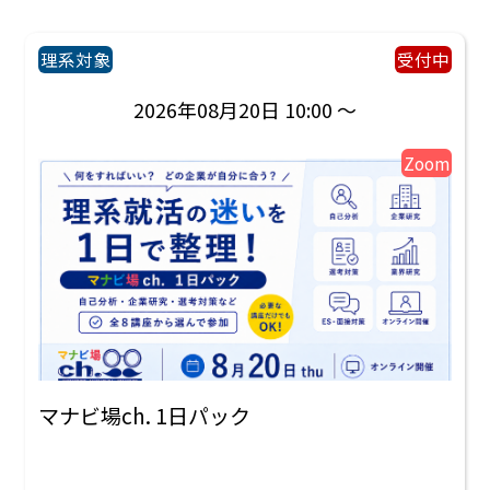
理系対象
受付中
2026年08月20日 10:00 ～
Zoom
マナビ場ch. 1日パック