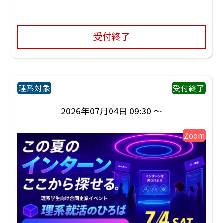
受付終了
理系対象
受付終了
2026年07月04日 09:30 ～
Zoom