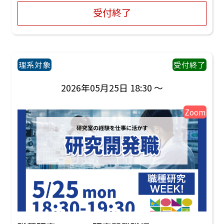
受付終了
理系対象
受付終了
2026年05月25日 18:30 ～
Zoom