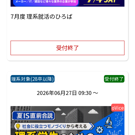
7月度 理系就活のひろば
受付終了
理系対象(28卒以降)
受付終了
2026年06月27日 09:30 ～
oVice