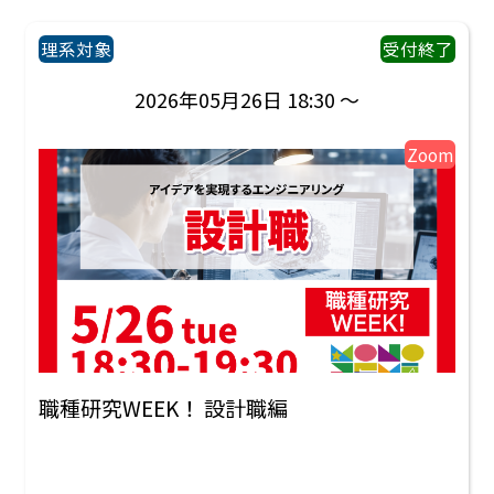
理系対象
受付終了
2026年05月26日 18:30 ～
Zoom
職種研究WEEK！ 設計職編