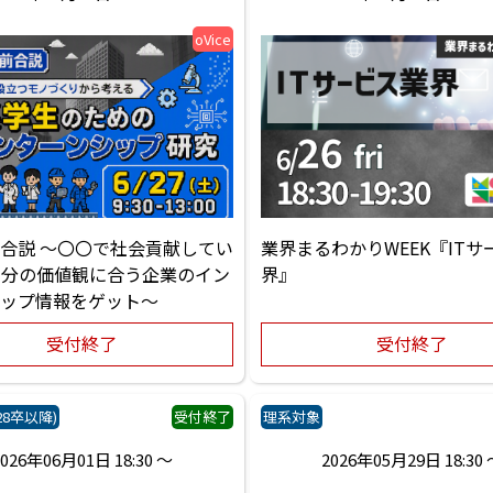
oVice
前合説 ～〇〇で社会貢献してい
業界まるわかりWEEK『ITサ
自分の価値観に合う企業のイン
界』
シップ情報をゲット～
受付終了
受付終了
28卒以降)
受付終了
理系対象
2026年06月01日 18:30 ～
2026年05月29日 18:30 