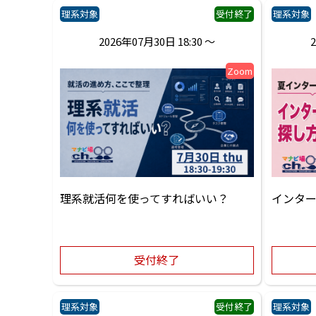
理系対象
受付終了
理系対象
2026年07月30日 18:30 ～
Zoom
理系就活何を使ってすればいい？
インタ
受付終了
理系対象
受付終了
理系対象