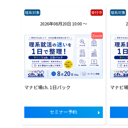
理系対象
受付中
理系対象
2026年08月20日 10:00 ～
Zoom
マナビ場ch. 1日パック
マナビ場c
セミナー予約