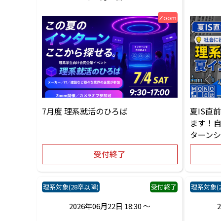
Zoom
7月度 理系就活のひろば
夏IS直
ます！
ターン
受付終了
理系対象(28卒以降)
受付終了
理系対象(
2026年06月22日 18:30 ～