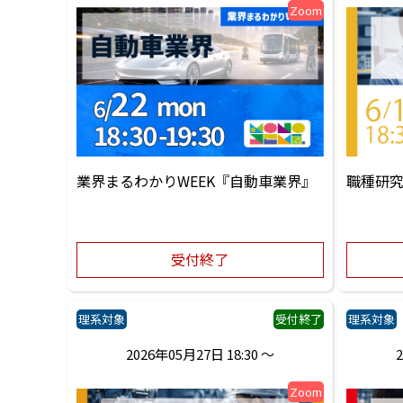
Zoom
業界まるわかりWEEK『自動車業界』
職種研究
受付終了
理系対象
受付終了
理系対象
2026年05月27日 18:30 ～
Zoom