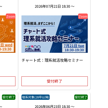
～
2026年07月21日 18:30 ～
Zoom
Zoom
チャート式：理系就活攻略セミナー
受付終了
受付終了
理系対象(28卒以降)
受付終了
～
2026年06月23日 18:30 ～