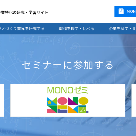
MO
産業特化の研究・学習サイト
モノづくり業界を研究する
職種を探す・比べる
企業を探す・
セミナーに参加する