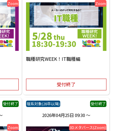
Zoom
Zoom
職種研究WEEK！IT職種編
受付終了
受付終了
理系対象(28卒以降)
受付終了
～
2026年04月25日 09:30 ～
Zoom
3Dメタバース(Zoom)