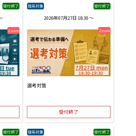
受付終了
理系対象
受付終了
～
2026年07月27日 18:30 ～
Zoom
Zoom
選考対策
受付終了
受付終了
理系対象
受付終了