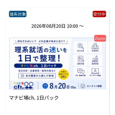
理系対象
受付中
2026年08月20日 10:00 ～
Zoom
マナビ場ch. 1日パック