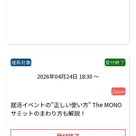
The MONOサミット2028 ～モノづくり業界
を代表するリーディングカンパニーが参加
～
受付終了
理系対象
受付終了
2026年04月24日 18:30 ～
Zoom