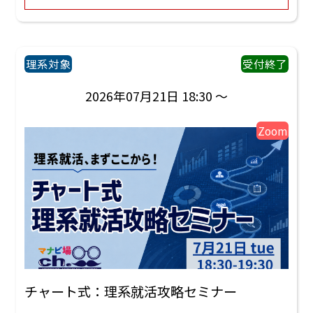
理系対象
受付終了
2026年07月21日 18:30 ～
Zoom
チャート式：理系就活攻略セミナー