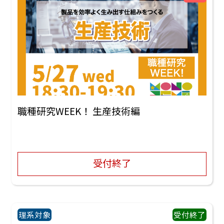
2026年05月27日 18:30 ～
Zoom
職種研究WEEK！ 生産技術編
受付終了