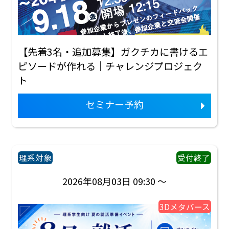
【先着3名・追加募集】ガクチカに書けるエ
ピソードが作れる｜チャレンジプロジェク
ト
セミナー予約
理系対象
受付終了
2026年08月03日 09:30 ～
3Dメタバース