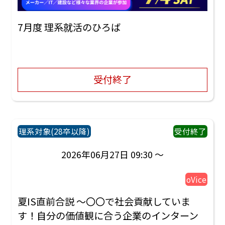
7月度 理系就活のひろば
受付終了
理系対象(28卒以降)
受付終了
2026年06月27日 09:30 ～
oVice