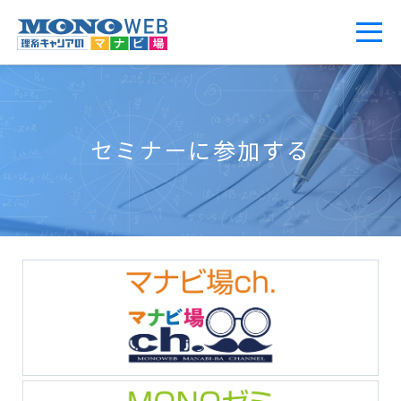
セミナーに参加する