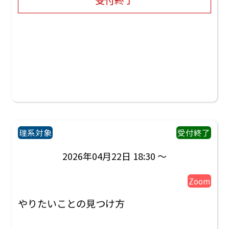
就活イベントの"正しい使い方" The MONO
サミットのまわり方も解説！
受付終了
理系対象
受付終了
2026年04月22日 18:30 ～