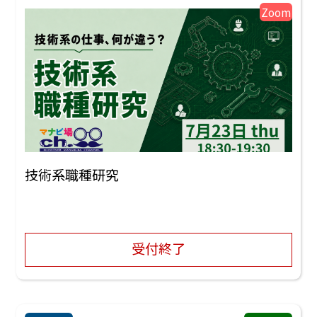
Zoom
技術系職種研究
受付終了