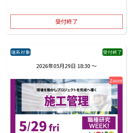
職種研究WEEK！ 技術営業編
受付終了
理系対象
受付終了
2026年05月29日 18:30 ～
Zoom