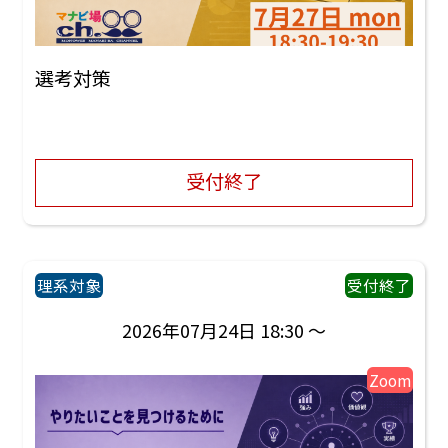
選考対策
受付終了
理系対象
受付終了
2026年07月24日 18:30 ～
Zoom