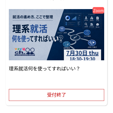
Zoom
理系就活何を使ってすればいい？
受付終了