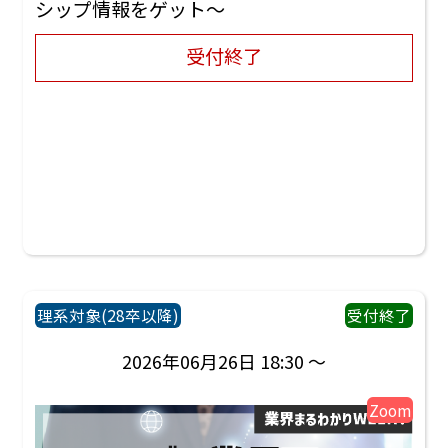
夏IS直前合説 ～〇〇で社会貢献していま
す！自分の価値観に合う企業のインターン
シップ情報をゲット～
受付終了
理系対象(28卒以降)
受付終了
2026年06月26日 18:30 ～
Zoom