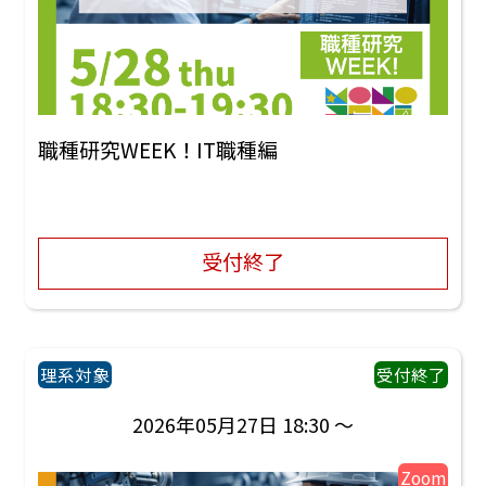
職種研究WEEK！IT職種編
受付終了
理系対象
受付終了