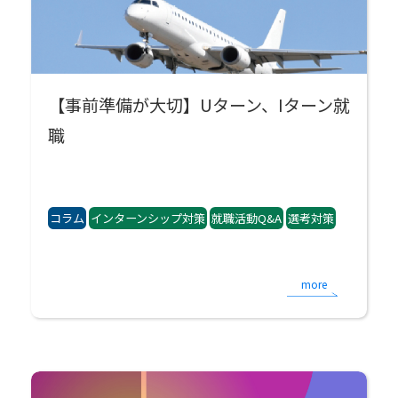
【事前準備が大切】Uターン、Iターン就
職
コラム
インターンシップ対策
就職活動Q&A
選考対策
more