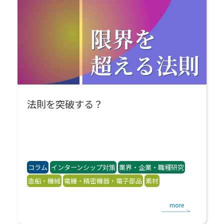
法則を突破する？
コラム
インターンシップ対策
業界・企業・職種研究
造船・機械
電機・精密機器・電子部品
素材
more