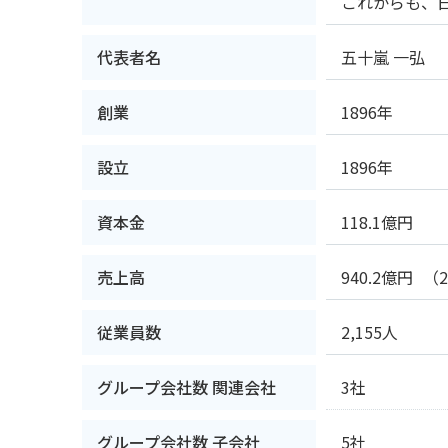
これからも、
代表者名
五十嵐 一弘
創業
1896年
設立
1896年
資本金
118.1億円
売上高
940.2億円
（
従業員数
2,155人
グループ会社数 関連会社
3社
グループ会社数 子会社
5社