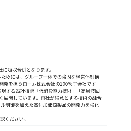
会社に吸収合併となります。
るためには、グループ一体での強固な経営体制構
開発を担うローム株式会社の100％子会社です
実現する設計技術「低消費電力技術」「高周波回
広く展開しています。両社が得意とする技術の融合
タル制御を加えた高付加価値製品の開発力を強化
確認ください。