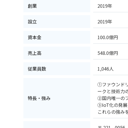
創業
2019年
設立
2019年
資本金
100.0億円
売上高
548.0億円
従業員数
1,046人
①ファウンド
ークと技術力
特長・強み
②国内唯一のフ
③IoT化の
これらの強み
〒 221 - 0056