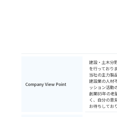
建設・土木分
を行っており
当社の主力製
建設業の人材
Company View Point
ッション活動
創業85年の
く、自分の意
お待ちしてお