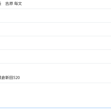
 吉原 每文
倉新田520