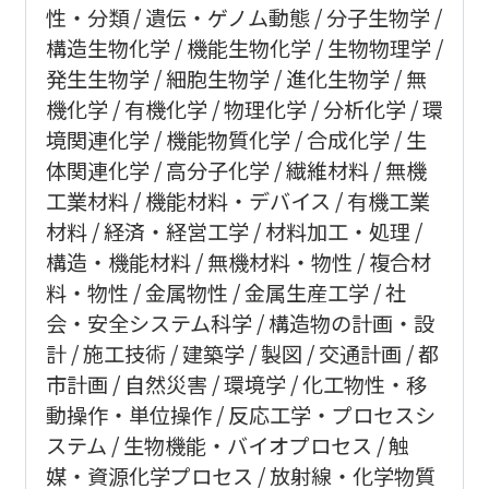
性・分類
遺伝・ゲノム動態
分子生物学
構造生物化学
機能生物化学
生物物理学
発生生物学
細胞生物学
進化生物学
無
機化学
有機化学
物理化学
分析化学
環
境関連化学
機能物質化学
合成化学
生
体関連化学
高分子化学
繊維材料
無機
工業材料
機能材料・デバイス
有機工業
材料
経済・経営工学
材料加工・処理
構造・機能材料
無機材料・物性
複合材
料・物性
金属物性
金属生産工学
社
会・安全システム科学
構造物の計画・設
計
施工技術
建築学
製図
交通計画
都
市計画
自然災害
環境学
化工物性・移
動操作・単位操作
反応工学・プロセスシ
ステム
生物機能・バイオプロセス
触
媒・資源化学プロセス
放射線・化学物質