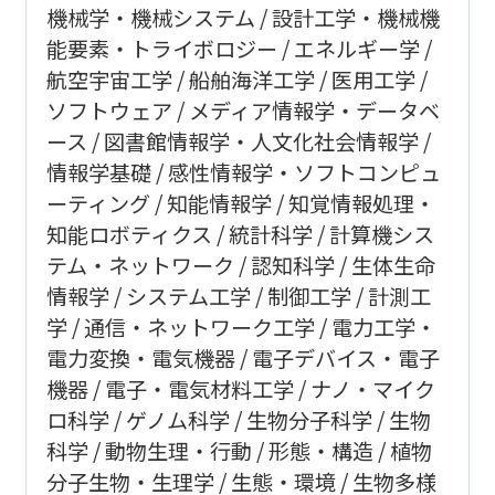
機械学・機械システム
設計工学・機械機
能要素・トライボロジー
エネルギー学
航空宇宙工学
船舶海洋工学
医用工学
ソフトウェア
メディア情報学・データベ
ース
図書館情報学・人文化社会情報学
情報学基礎
感性情報学・ソフトコンピュ
ーティング
知能情報学
知覚情報処理・
知能ロボティクス
統計科学
計算機シス
テム・ネットワーク
認知科学
生体生命
情報学
システム工学
制御工学
計測工
学
通信・ネットワーク工学
電力工学・
電力変換・電気機器
電子デバイス・電子
機器
電子・電気材料工学
ナノ・マイク
ロ科学
ゲノム科学
生物分子科学
生物
科学
動物生理・行動
形態・構造
植物
分子生物・生理学
生態・環境
生物多様