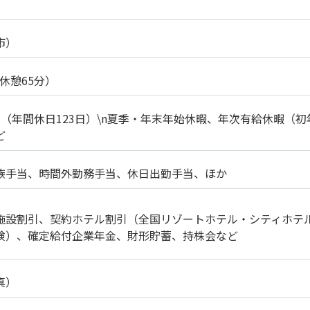
市）
0（休憩65分）
（年間休日123日）\n夏季・年末年始休暇、年次有給休暇（初
ど
族手当、時間外勤務手当、休日出勤手当、ほか
施設割引、契約ホテル割引（全国リゾートホテル・シティホテ
険）、確定給付企業年金、財形貯蓄、持株会など
真）