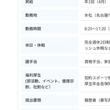
昇給
年1回（4月）
勤務地
本社（名古屋
勤務時間
8:25～17:2
完全週休2日制
休日・休暇
ッシュ休暇な
諸手当
資格手当、家
福利厚生
契約スポーツ
(部活動、イベント、健康診
厚生年金各保
断、社割など）
提出書類
履歴書（要写