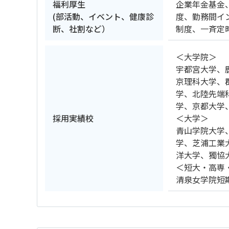
福利厚生
企業年金基金
(部活動、イベント、健康診
度、勤務間イ
断、社割など）
制度、一斉定
＜大学院＞
宇都宮大学、
京理科大学、
学、北陸先端
学、京都大学
採用実績校
＜大学＞
青山学院大学
学、芝浦工業
洋大学、獨協
＜短大・高専
清泉女学院短