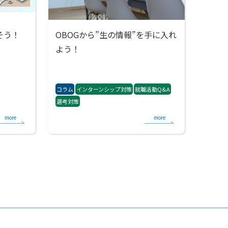
そう！
OBOGから”生の情報”を手に入れ
よう！
コラム
インターンシップ対策
就職活動Q&A
選考対策
more
more