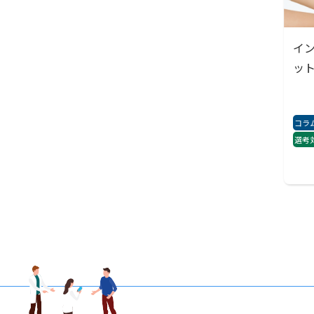
イ
ッ
コラ
選考