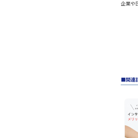
企業や
関連