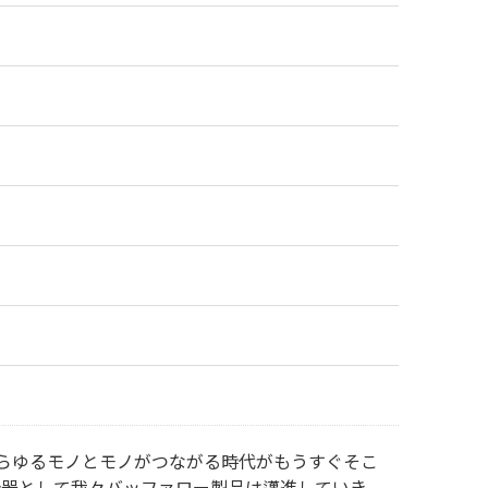
われる、あらゆるモノとモノがつながる時代がもうすぐそこ
機器として我々バッファロー製品は邁進していき