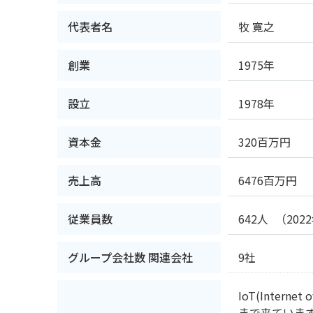
代表者名
牧 寛之
創業
1975年
設立
1978年
資本金
320百万円
売上高
6476百万円
従業員数
642人
（202
グループ会社数 関連会社
9社
IoT(Inte
まで来ていま