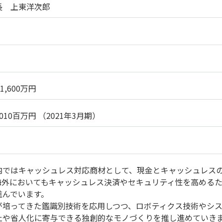
長 上東洋次郎
1,600万円
,010百万円 （2021年3月期）
内ではキャッシュレス対応商材として、現金とキャッシュレス
海外においてもキャッシュレス決済やセキュリティ性を高める
進んでいます。
Mが培ってきた鑑識別技術を応用しつつ、ロボティクス技術やシ
止や省人化に寄与できる独創的なモノづくりを推し進めていき