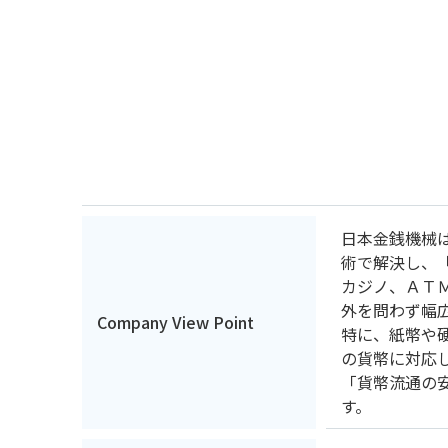
日本金銭機械
術で解決し、
カジノ、ＡＴ
外を問わず幅
Company View Point
特に、紙幣や
の貨幣に対応
「貨幣流通の
す。