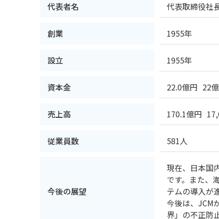
代表者名
代表取締役社
創業
1955年
設立
1955年
資本金
22.0億円
22億
売上高
170.1億円
17
従業員数
581人
現在、日本国
です。また、
今後の展望
テムの導入が
今後は、JC
界」の不正防