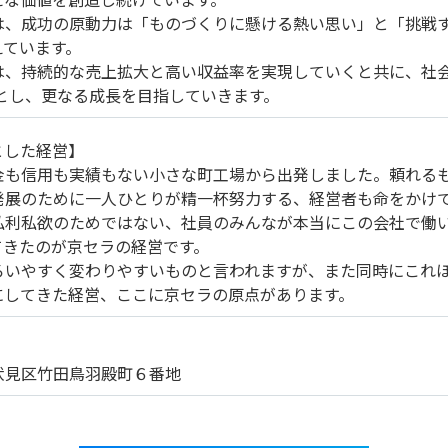
は、成功の原動力は「ものづくりに懸ける熱い思い」と「挑戦
えています。
、持続的な売上拡大と高い収益率を実現していくと共に、社会から
姿とし、更なる成長を目指していきます。
とした経営】
金も信用も実績もない小さな町工場から出発しました。頼れる
発展のために一人ひとりが精一杯努力する、経営者も命をかけ
私利私欲のためではない、社員のみんなが本当にこの会社で働
てきたのが京セラの経営です。
ろいやすく変わりやすいものと言われますが、また同時にこれ
にしてきた経営、ここに京セラの原点があります。
伏見区竹田鳥羽殿町６番地