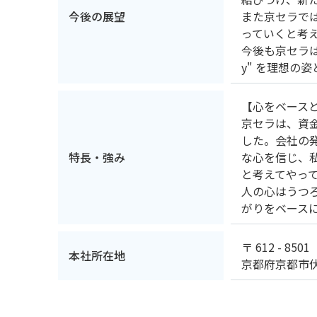
今後の展望
また京セラで
っていくと考
今後も京セラは
y" を理想の
【心をベース
京セラは、資
した。会社の
特長・強み
な心を信じ、
と考えてやっ
人の心はうつ
がりをベース
〒 612 - 8501
本社所在地
京都府京都市