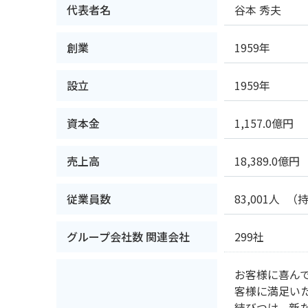
代表者名
谷本 秀夫
創業
1959年
設立
1959年
資本金
1,157.0億円
売上高
18,389.0億円
従業員数
83,001人
（持
グループ会社数 関連会社
299社
お客様に喜ん
客様に満足い
結びつけ、新