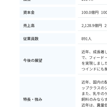
資本金
100.0億円
10
売上高
2,128.9億円
2
従業員数
891人
近年、成長著
で、フィード
今後の展望
を実現しまし
つインドにも
近年、国内の
ップクラスの
また、乳牛の
特長・強み
飼料のみなら
近年は、糞量