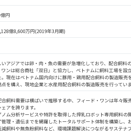
0億円
,128億8,600万円(2019年3月期)
しいアジアでは卵・肉・魚の需要が急増化しており、配合飼料
・ワンは総合商社「双日」と協力し、ベトナムに飼料工場を設
た。現在はベトナム国内向けに豚用・鶏用配合飼料の製造販売
拠点を構え、現地企業と水産用配合飼料の製造販売を行ってい
配合飼料需要は横ばいで推移する中、フィード・ワンは年々販
シェアを誇ります。
ゲノム分析サービスや特許を取得した搾乳ロボット専用飼料の
ず管理・遺伝までを網羅したトータルサポート体制を構築し、
低減飼料や無魚粉飼料など、環境課題解決につながるサステナ