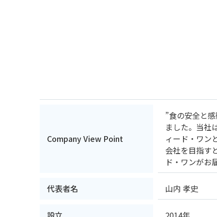
”食の安全と感
ました。当社
Company View Point
ィード・ワン
会社を目指す
ド・ワンがお
代表者名
山内 孝史
設立
2014年