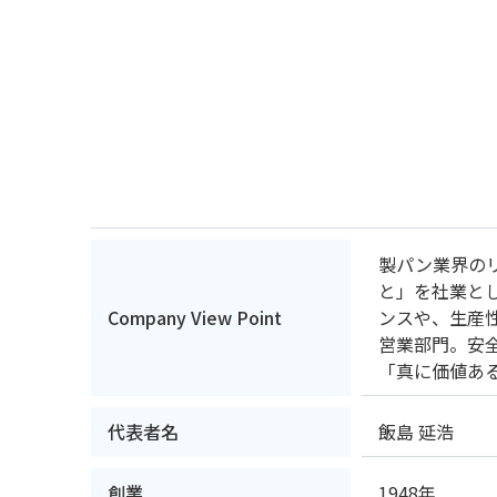
製パン業界の
と」を社業と
Company View Point
ンスや、生産
営業部門。安
「真に価値あ
代表者名
飯島 延浩
創業
1948年