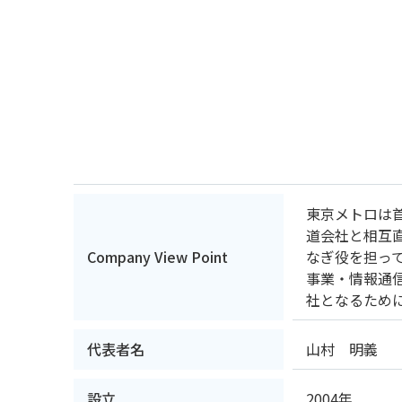
東京メトロは首
道会社と相互直
Company View Point
なぎ役を担っ
事業・情報通
社となるため
代表者名
山村 明義
設立
2004年