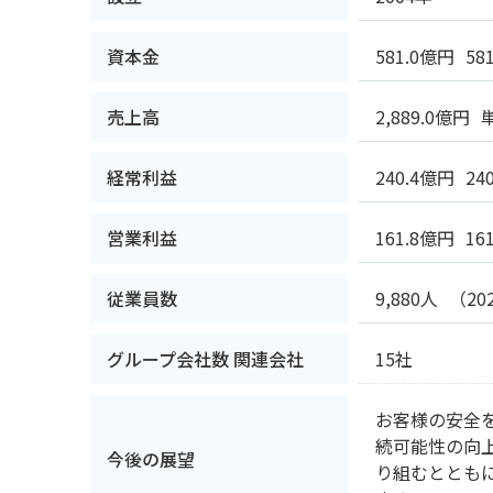
資本金
581.0億円
58
売上高
2,889.0億円
経常利益
240.4億円
24
営業利益
161.8億円
16
従業員数
9,880人
（20
グループ会社数 関連会社
15社
お客様の安全
続可能性の向
今後の展望
り組むととも