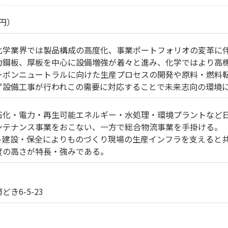
億円）
化学業界では製品構成の高度化、事業ポートフォリオの変革に
力鋼板、厚板を中心に設備増強が着々と進み、化学ではより高
ーボンニュートラルに向けた生産プロセスの開発や原料・燃料
ず設備工事が行われこの需要に対応することで未来志向の環境
石化・電力・再生可能エネルギー・水処理・環境プラントなど
ンテナンス事業をおこない、一方で総合物流事業を手掛ける。
ト建設・保全によりものづくり現場の生産インフラを支えると
度の高さが特長・強みである。
き6-5-23