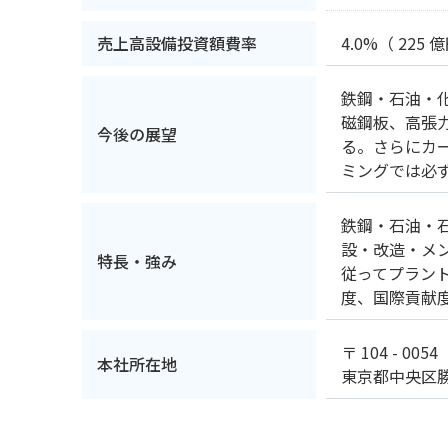
売上高設備投資額費率
4.0%
（ 225 
鉄鋼・石油・
磁鋼板、高張
今後の展望
る。さらにカ
ミングでは必
鉄鋼・石油・
設・改造・メ
特長・強み
従ってプラン
度、国際貢献
〒 104 - 0054
本社所在地
東京都中央区勝ど