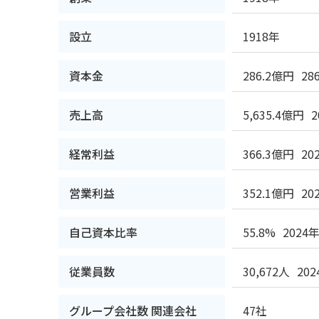
設立
1918年
資本金
286.2億円
28
売上高
5,635.4億円
経常利益
366.3億円
20
営業利益
352.1億円
20
自己資本比率
55.8%
2024
従業員数
30,672人
20
グループ会社数 関連会社
47社