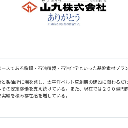
ベースである鉄鋼・石油精製・石油化学といった基幹素材プラ
所と製油所に端を発し、太平洋ベルト草創期の建設に関わるだ
らその安定稼働を支え続けている。また、現在では２００億円
で実績を積み存在感を増している。