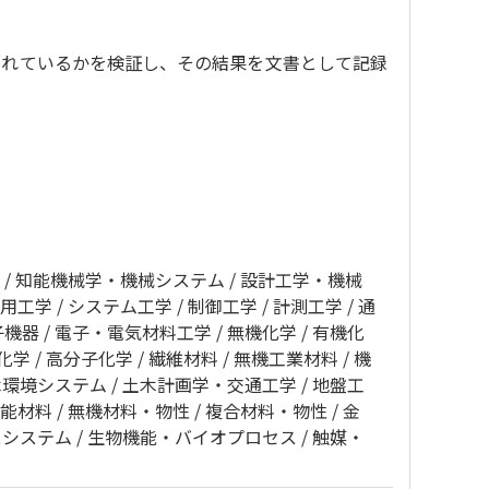
されているかを検証し、その結果を文書として記録
知能機械学・機械システム
設計工学・機械
用工学
システム工学
制御工学
計測工学
通
子機器
電子・電気材料工学
無機化学
有機化
化学
高分子化学
繊維材料
無機工業材料
機
木環境システム
土木計画学・交通工学
地盤工
能材料
無機材料・物性
複合材料・物性
金
スシステム
生物機能・バイオプロセス
触媒・