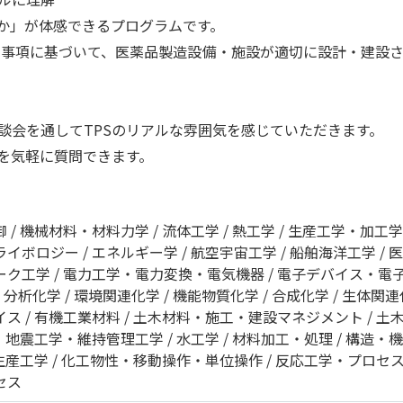
のか」が体感できるプログラムです。
求事項に基づいて、医薬品製造設備・施設が適切に設計・建設
談会を通してTPSのリアルな雰囲気を感じていただきます。
を気軽に質問できます。
御
機械材料・材料力学
流体工学
熱工学
生産工学・加工学
ライボロジー
エネルギー学
航空宇宙工学
船舶海洋工学
医
ーク工学
電力工学・電力変換・電気機器
電子デバイス・電
分析化学
環境関連化学
機能物質化学
合成化学
生体関連
イス
有機工業材料
土木材料・施工・建設マネジメント
土
・地震工学・維持管理工学
水工学
材料加工・処理
構造・機
生産工学
化工物性・移動操作・単位操作
反応工学・プロセ
セス