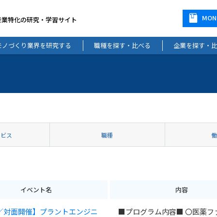
MO
産業特化の研究・学習サイト
モノづくり業界を研究する
職種を探す・比べる
企業を探す・
ービス
職種
イベント名
内容
y／対面開催】プラントエンジニ
■プログラム内容■ 〇医薬フ