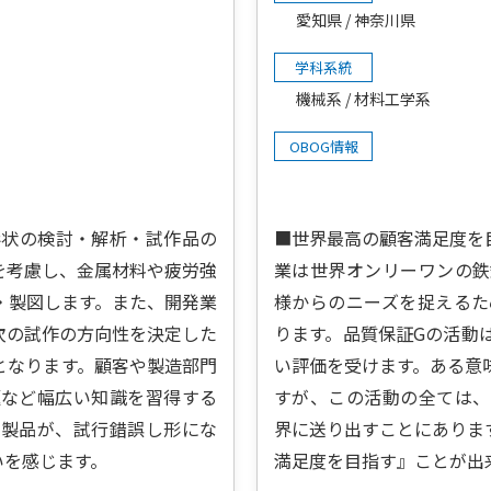
愛知県
神奈川県
学科系統
機械系
材料工学系
OBOG情報
形状の検討・解析・試作品の
■世界最高の顧客満足度を
を考慮し、金属材料や疲労強
業は世界オンリーワンの鉄
・製図します。また、開発業
様からのニーズを捉えるた
次の試作の方向性を決定した
ります。品質保証Gの活動
となります。顧客や製造部門
い評価を受けます。ある意
題など幅広い知識を習得する
すが、この活動の全ては、
た製品が、試行錯誤し形にな
界に送り出すことにありま
いを感じます。
満足度を目指す』ことが出