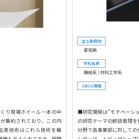
主な勤務地
愛知県
学科系統
機械系
材料工学系
OBOG情報
づくり現場ホイール一本の中
■研究開発は”モチベーシ
術が集約されており、この内
の研究テーマの統括管理を
生産技術はこれら技術を継
分野で各事業部に対しての
量権も与えられてます。部門
ンターは、トピーグループ