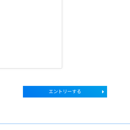
、
。
エントリーする