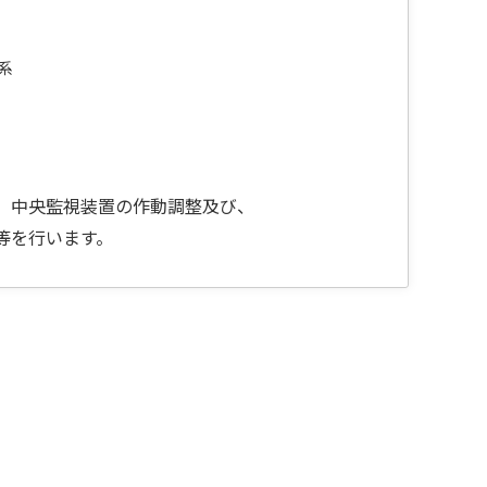
系
、中央監視装置の作動調整及び、
等を行います。