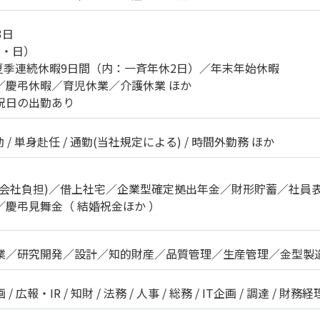
3日
土・日）
／夏季連続休暇9日間（内：一斉年休2日）／年末年始休暇
／慶弔休暇／育児休業／介護休業 ほか
祝日の出勤あり
勤 / 単身赴任 / 通勤(当社規定による) / 時間外勤務 ほか
額会社負担)／借上社宅／企業型確定拠出年金／財形貯蓄／社員
／慶弔見舞金（ 結婚祝金ほか ）
業／研究開発／設計／知的財産／品質管理／生産管理／金型製
広報・IR / 知財 / 法務 / 人事 / 総務 / IT企画 / 調達 / 財務経