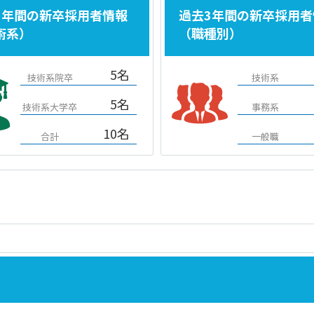
3年間の新卒採用者情報
過去3年間の新卒採用者
術系）
（職種別）
5名
技術系院卒
技術系
5名
技術系大学卒
事務系
10名
合計
一般職