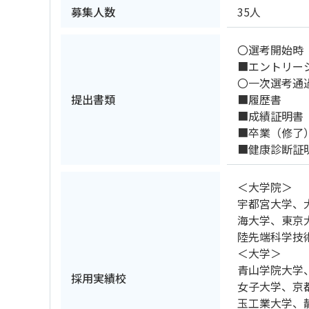
募集人数
35人
〇選考開始時
■エントリー
〇一次選考通
提出書類
■履歴書
■成績証明書
■卒業（修了
■健康診断証
＜大学院＞
宇都宮大学、
海大学、東京
陸先端科学技
＜大学＞
青山学院大学
採用実績校
女子大学、京
玉工業大学、