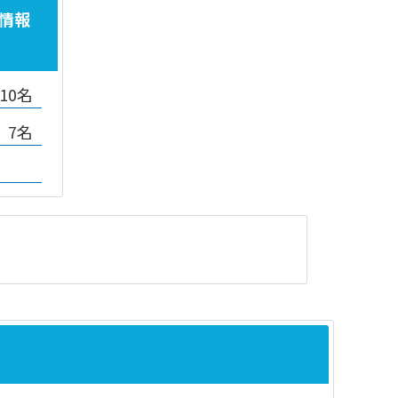
情報
10名
7名