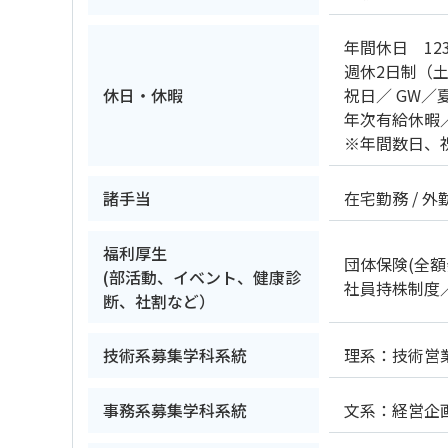
年間休日 12
週休2日制（
休日・休暇
祝日／ GW
年次有給休暇
※年間数日、
諸手当
在宅勤務 / 外
福利厚生
団体保険(全
(部活動、イベント、健康診
社員持株制度
断、社割など）
技術系募集学科系統
理系：技術営
事務系募集学科系統
文系：経営企画 / 