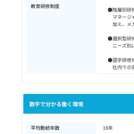
教育研修制度
●階層別研
マネージャー
加え、メカト
●選択型研
ニーズ別に
●語学研修
社内での英語
数字で分かる働く環境
平均勤続年数
16年