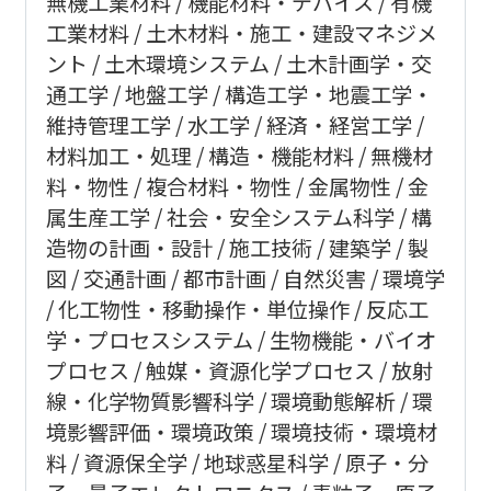
無機工業材料
機能材料・デバイス
有機
工業材料
土木材料・施工・建設マネジメ
ント
土木環境システム
土木計画学・交
通工学
地盤工学
構造工学・地震工学・
維持管理工学
水工学
経済・経営工学
材料加工・処理
構造・機能材料
無機材
料・物性
複合材料・物性
金属物性
金
属生産工学
社会・安全システム科学
構
造物の計画・設計
施工技術
建築学
製
図
交通計画
都市計画
自然災害
環境学
化工物性・移動操作・単位操作
反応工
学・プロセスシステム
生物機能・バイオ
プロセス
触媒・資源化学プロセス
放射
線・化学物質影響科学
環境動態解析
環
境影響評価・環境政策
環境技術・環境材
料
資源保全学
地球惑星科学
原子・分