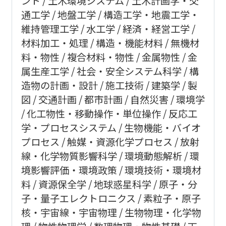
ント
土木環境システム
土木計画学・交
通工学
地盤工学
構造工学・地震工学・
維持管理工学
水工学
経済・経営工学
材料加工・処理
構造・機能材料
無機材
料・物性
複合材料・物性
金属物性
金
属生産工学
社会・安全システム科学
構
造物の計画・設計
施工技術
建築学
製
図
交通計画
都市計画
自然災害
環境学
化工物性・移動操作・単位操作
反応工
学・プロセスシステム
生物機能・バイオ
プロセス
触媒・資源化学プロセス
放射
線・化学物質影響科学
環境動態解析
環
境影響評価・環境政策
環境技術・環境材
料
資源保全学
地球惑星科学
原子・分
子・量子エレクトロニクス
素粒子・原子
核・宇宙線・宇宙物理
生物物理・化学物