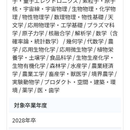
子・量子エレクトロニクス
素粒子・原子
核・宇宙線・宇宙物理
生物物理・化学物
理
物性物理学
数理物理・物性基礎
天
文学
応用物理学・工学基礎
プラズマ科
学
原子力学
核融合学
解析学
数学（含
確率論・統計数学）
幾何学
代数学
農
学
応用生物化学
応用微生物学
植物栄
養学・土壌学
食品科学
生物生産化学・
生物有機化学
森林学
水産学
農業経済
学
農業工学
畜産学・獣医学
境界農学
実験動物学
プロダクト・空間・建築・環
境
薬学
医・歯学
対象卒業年度
2028年卒