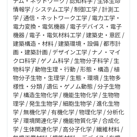
テム・ネットワーク
認知科学
生体生命
情報学
システム工学
制御工学
計測工
学
通信・ネットワーク工学
電力工学・
電力変換・電気機器
電子デバイス・電子
機器
電子・電気材料工学
建築史・意匠
建築構造・材料
建築環境・設備
都市計
画・建築計画
デザイン工学
ナノ・マイ
クロ科学
ゲノム科学
生物分子科学
生
物科学
動物生理・行動
形態・構造
植
物分子生物・生理学
生態・環境
生物多
様性・分類
遺伝・ゲノム動態
分子生物
学
構造生物化学
機能生物化学
生物物
理学
発生生物学
細胞生物学
進化生物
学
無機化学
有機化学
物理化学
分析化
学
環境関連化学
機能物質化学
合成化
学
生体関連化学
高分子化学
繊維材料