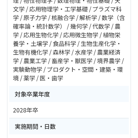
理
物性物理学
数理物理・物性基礎
天
文学
応用物理学・工学基礎
プラズマ科
学
原子力学
核融合学
解析学
数学（含
確率論・統計数学）
幾何学
代数学
農
学
応用生物化学
応用微生物学
植物栄
養学・土壌学
食品科学
生物生産化学・
生物有機化学
森林学
水産学
農業経済
学
農業工学
畜産学・獣医学
境界農学
実験動物学
プロダクト・空間・建築・環
境
薬学
医・歯学
対象卒業年度
2028年卒
実施期間・日数