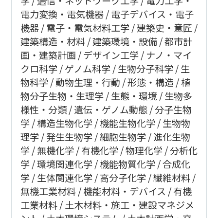
学
通信・ネットワーク工学
電力工学・
電力変換・電気機器
電子デバイス・電子
機器
電子・電気材料工学
建築史・意匠
建築構造・材料
建築環境・設備
都市計
画・建築計画
デザイン工学
ナノ・マイ
クロ科学
ゲノム科学
生物分子科学
生
物科学
動物生理・行動
形態・構造
植
物分子生物・生理学
生態・環境
生物多
様性・分類
遺伝・ゲノム動態
分子生物
学
構造生物化学
機能生物化学
生物物
理学
発生生物学
細胞生物学
進化生物
学
無機化学
有機化学
物理化学
分析化
学
環境関連化学
機能物質化学
合成化
学
生体関連化学
高分子化学
繊維材料
無機工業材料
機能材料・デバイス
有機
工業材料
土木材料・施工・建設マネジメ