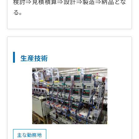
検討⇒見積積算⇒設計⇒製造⇒納品とな
る。
生産技術
主な勤務地