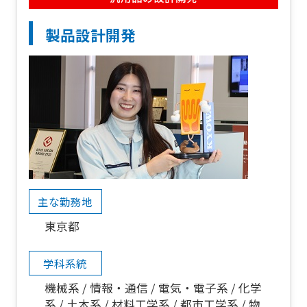
製品設計開発
主な勤務地
東京都
学科系統
機械系
情報・通信
電気・電子系
化学
系
土木系
材料工学系
都市工学系
物