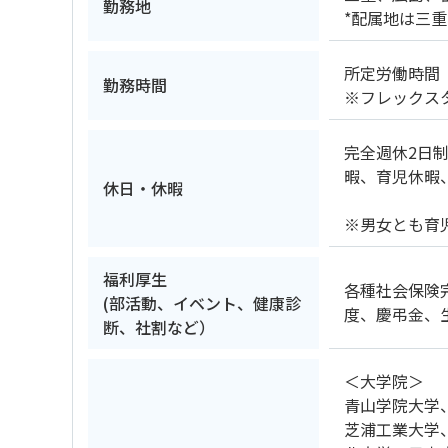
勤務地
*配属地は三
所定労働時間（
勤務時間
※フレックス
完全週休2日制
暇、育児休暇
休日・休暇
※男女とも育
福利厚生
各種社会保険
(部活動、イベント、健康診
度、慶弔金、
断、社割など）
＜大学院＞
青山学院大学
芝浦工業大学