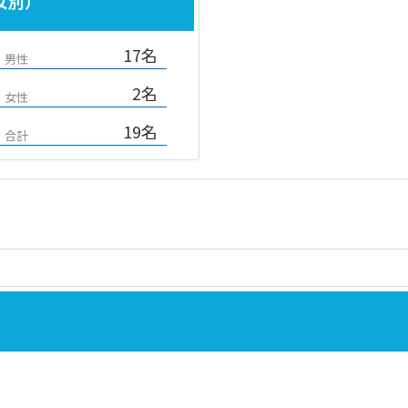
女別）
17名
男性
2名
女性
19名
合計