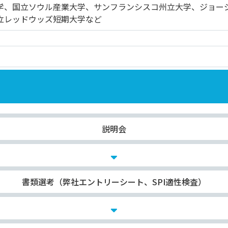
学、国立ソウル産業大学、サンフランシスコ州立大学、ジョー
立レッドウッズ短期大学など
説明会
書類選考（弊社エントリーシート、SPI適性検査）