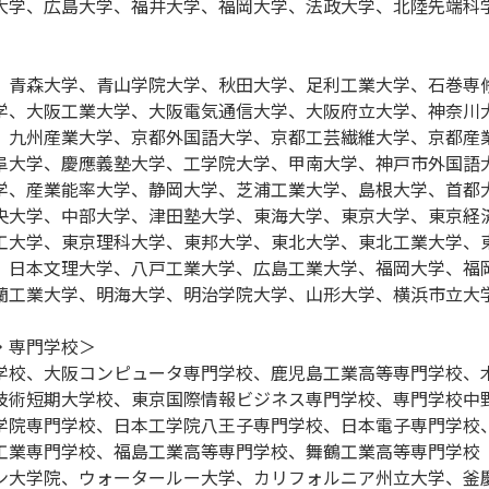
大学、広島大学、福井大学、福岡大学、法政大学、北陸先端科
、青森大学、青山学院大学、秋田大学、足利工業大学、石巻専
学、大阪工業大学、大阪電気通信大学、大阪府立大学、神奈川
、九州産業大学、京都外国語大学、京都工芸繊維大学、京都産
阜大学、慶應義塾大学、工学院大学、甲南大学、神戸市外国語
学、産業能率大学、静岡大学、芝浦工業大学、島根大学、首都
央大学、中部大学、津田塾大学、東海大学、東京大学、東京経
工大学、東京理科大学、東邦大学、東北大学、東北工業大学、
、日本文理大学、八戸工業大学、広島工業大学、福岡大学、福
蘭工業大学、明海大学、明治学院大学、山形大学、横浜市立大
・専門学校＞
学校、大阪コンピュータ専門学校、鹿児島工業高等専門学校、
技術短期大学校、東京国際情報ビジネス専門学校、専門学校中
学院専門学校、日本工学院八王子専門学校、日本電子専門学校
工業専門学校、福島工業高等専門学校、舞鶴工業高等専門学校
ン大学院、ウォータールー大学、カリフォルニア州立大学、釜