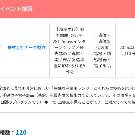
イベント情報
【28卒向け】対
面開催（8/24-
半導体・
28）5daysインタ
半導体製
株式会社オーク製作
ーンシップ／最
造装置
2026年
先端の半導体・
電機・精
月10
電子部品製造装
密機器・
置に触れられる5
電子部品
日間
全国的に見ても非常に珍しい「特殊な産業用ランプ」とそれらの技術を応用
う半導体や電子部品（基盤）を最先端の技術力で支えています。その現場をぜ
5日間のプログラムです） ◆一気に2拠点を見ることができ、当社のすべての製品
120
報数：