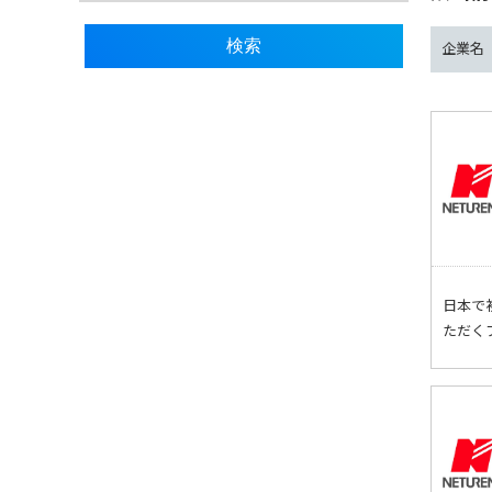
企業名
日本で
ただく