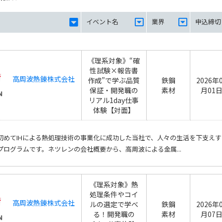
イベント名
業界
申込締切
《理系対象》“確
性試験×報告書
高周波熱錬株式会社
作成”で学ぶ品質
鉄鋼
2026年
保証・開発職の
素材
月01
リアル1day仕事
体験【対面】
初めてIHによる熱処理技術の事業化に成功した当社で、人々の生活を下支えす
プログラムです。ネツレンの会社概要から、高周波による金属...
《理系対象》熱
処理条件やコイ
高周波熱錬株式会社
ルの選定で学べ
鉄鋼
2026年
る！開発職の
素材
月07