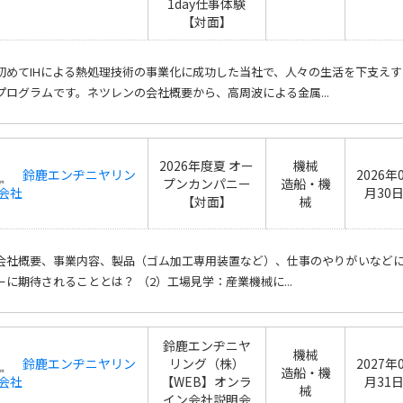
1day仕事体験
【対面】
初めてIHによる熱処理技術の事業化に成功した当社で、人々の生活を下支えす
プログラムです。ネツレンの会社概要から、高周波による金属...
2026年度夏 オー
機械
鈴鹿エンヂニヤリン
2026年
プンカンパニー
造船・機
会社
月30
【対面】
械
会社概要、事業内容、製品（ゴム加工専用装置など）、仕事のやりがいなどに
ーに期待されることとは？ （2）工場見学：産業機械に...
鈴鹿エンヂニヤ
機械
鈴鹿エンヂニヤリン
リング（株）
2027年
造船・機
会社
【WEB】オンラ
月31
械
イン会社説明会