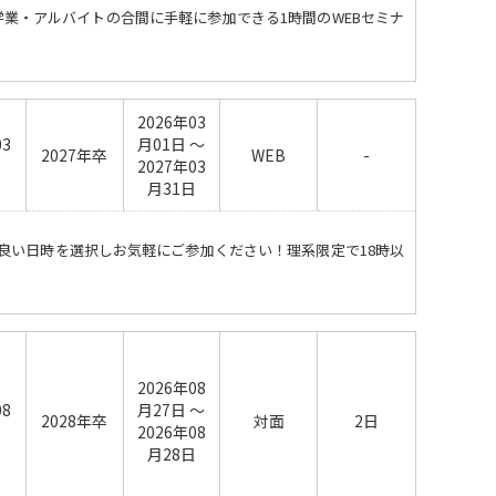
学業・アルバイトの合間に手軽に参加できる1時間のWEBセミナ
2026年03
03
月01日 ～
2027年卒
WEB
-
日
2027年03
月31日
の良い日時を選択しお気軽にご参加ください！理系限定で18時以
2026年08
08
月27日 ～
2028年卒
対面
2日
日
2026年08
月28日