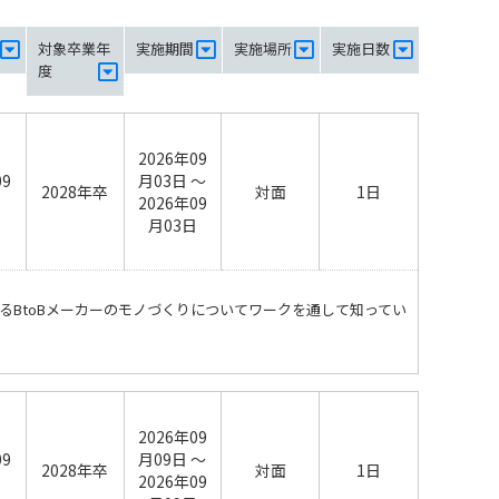
対象卒業年
実施期間
実施場所
実施日数
度
2026年09
09
月03日 ～
2028年卒
対面
1日
日
2026年09
月03日
るBtoBメーカーのモノづくりについてワークを通して知ってい
2026年09
09
月09日 ～
2028年卒
対面
1日
日
2026年09