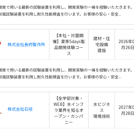
開発で用いる最新の試験装置を利用し、開発実験の一端を経験いただきます
耐風試験装置を利用し耐久性能検査を行います。お客様の安心・安全...
【本社・対面開
建材・住
催】夏季5days製
2026年
株式会社長府製作所
宅設備
品開発体験コー
月26
建設
ス
開発で用いる最新の試験装置を利用し、開発実験の一端を経験いただきます
耐風試験装置を利用し耐久性能検査を行います。お客様の安心・安全...
【全学部対象・
WEB】水インフ
水ビジネ
2027年
株式会社石垣
ラ業界を知るオ
ス
月28
ープン・カンパ
環境技術
ニー