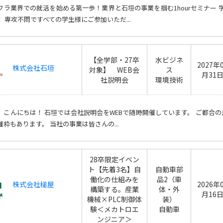
フラ業界での就活を始める第一歩！業界と石垣の事業を掴む1hourセミナー 
！ 専攻不問ですべての学生様にご参加いただ...
【全学部・27卒
水ビジネ
2027年
株式会社石垣
対象】 WEB会
ス
月31
社説明会
環境技術
、こんにちは！ 石垣では会社説明会をWEBで随時開催しています。 ご都合
催枠もあります。 当社の事業は皆さんの...
28卒限定イベン
ト【先着3名】自
自動車部
働化の仕組みを
品2（車
株式会社槌屋
2026年
構築する。産業
体・外
月16
機械×PLC制御体
装）
験＜メカトロエ
自動車
ンジニア＞