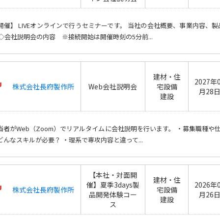
開催】 LIVEオンラインで行うセミナーです。 当社の会社概要、事業内容
 ◇会社説明会の内容 ※接続開始は開催時刻の5分前...
建材・住
2027年
株式会社長府製作所
Web会社説明会
宅設備
月28
建設
当者がWeb（Zoom）でリアルタイムに会社説明を行います。 ・募集職種や
どんなスキルが必要？ ・理系で専攻内容と違って...
【本社・対面開
建材・住
催】夏季3days製
2026年
株式会社長府製作所
宅設備
品開発体験コー
月26
建設
ス