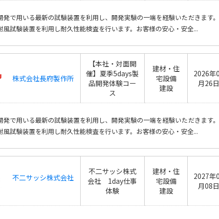
開発で用いる最新の試験装置を利用し、開発実験の一端を経験いただきます
耐風試験装置を利用し耐久性能検査を行います。お客様の安心・安全...
【本社・対面開
建材・住
催】夏季5days製
2026年
株式会社長府製作所
宅設備
品開発体験コー
月26
建設
ス
開発で用いる最新の試験装置を利用し、開発実験の一端を経験いただきます
耐風試験装置を利用し耐久性能検査を行います。お客様の安心・安全...
不二サッシ株式
建材・住
2027年
不二サッシ株式会社
会社 1day仕事
宅設備
月08
体験
建設