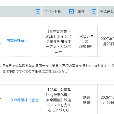
イベント名
業界
申込締切
【全学部対象・
WEB】水インフ
水ビジネ
2027年
株式会社石垣
ラ業界を知るオ
ス
月28
ープン・カンパ
環境技術
ニー
フラ業界での就活を始める第一歩！業界と石垣の事業を掴む1hourセミナー 
！ 専攻不問ですべての学生様にご参加いただ...
【28卒／対面型
1day仕事体験／
鉄道
2026年
ユタカ電業株式会社
東京開催】鉄道
鉄道
月19
インフラを支え
るモノづくり