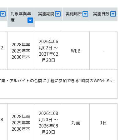
対象卒業年
実施期間
実施場所
実施日数
度
2026年06
2028年卒
02
月02日 ～
2029年卒
WEB
-
日
2027年02
2030年卒
月28日
学業・アルバイトの合間に手軽に参加できる1時間のWEBセミナ
2026年08
2028年卒
08
月20日 ～
2029年卒
対面
1日
日
2026年08
2030年卒
月20日