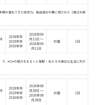
以来積み重ねてきた技術力。製品設計の裏に隠された《選ばれ続
2026年09
2028年卒
08
月11日 ～
2029年卒
対面
1日
日
2026年09
2030年卒
月11日
」で、KOAの魅力をまるっと理解！ 私たちの身近な生活に欠か
2026年08
2028年卒
08
月28日 ～
2029年卒
対面
1日
日
2026年08
2030年卒
月28日