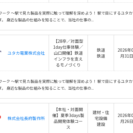
製品ワーク ～駅で見た製品を実際に触って理解を深めよう！ 駅で目にするユ
す。 身近な製品の仕組みを知ることで、当社の仕事の...
【28卒／対面型
1day仕事体験／
鉄道
2026年
ユタカ電業株式会社
山口開催】鉄道
鉄道
月31
インフラを支え
るモノづくり
製品ワーク ～駅で見た製品を実際に触って理解を深めよう！ 駅で目にするユ
す。 身近な製品の仕組みを知ることで、当社の仕事の...
【本社・対面開
建材・住
催】夏季3days製
2026年
株式会社長府製作所
宅設備
品開発体験コー
月26
建設
ス