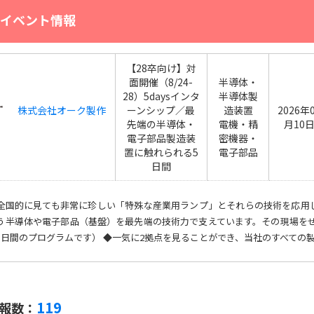
イベント情報
【28卒向け】対
面開催（8/24-
半導体・
28）5daysインタ
半導体製
株式会社オーク製作
ーンシップ／最
造装置
2026年
先端の半導体・
電機・精
月10
電子部品製造装
密機器・
置に触れられる5
電子部品
日間
全国的に見ても非常に珍しい「特殊な産業用ランプ」とそれらの技術を応用
う半導体や電子部品（基盤）を最先端の技術力で支えています。その現場をぜ
5日間のプログラムです） ◆一気に2拠点を見ることができ、当社のすべての製品
119
報数：