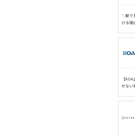
＼駅で
ける理
【KO
せない電