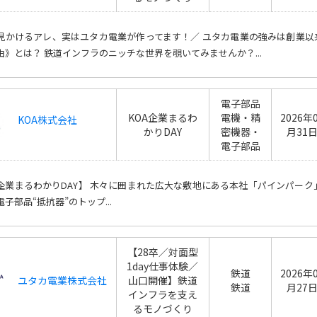
見かけるアレ、実はユタカ電業が作ってます！／ ユタカ電業の強みは創業
由》とは？ 鉄道インフラのニッチな世界を覗いてみませんか？...
電子部品
KOA企業まるわ
電機・精
2026年
KOA株式会社
かりDAY
密機器・
月31
電子部品
A企業まるわかりDAY】 木々に囲まれた広大な敷地にある本社「パインパーク
子部品“抵抗器”のトップ...
【28卒／対面型
1day仕事体験／
鉄道
2026年
ユタカ電業株式会社
山口開催】鉄道
鉄道
月27
インフラを支え
るモノづくり