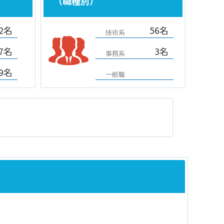
（職種別）
2名
56名
技術系
7名
3名
事務系
9名
一般職