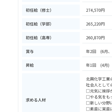
初任給（修士）
274,570円
初任給（学部）
265,220円
初任給（高専）
260,870円
賞与
年2回 (6月、
昇給
年1回 (4月)
北興化学工業
社会人として
□元気に挨拶
□やる気をも
求める人材
□新しい分野
□素直に実直