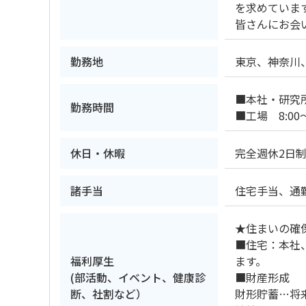
を求めていま
皆さんにお会
勤務地
東京、神奈川
■本社・研究所・
勤務時間
■工場 8:0
休日・休暇
完全週休2日
諸手当
住宅手当、通
★住まいの確
■住宅：本社
福利厚生
ます。
(部活動、イベント、健康診
■財産形成
断、社割など）
財形貯蓄…将