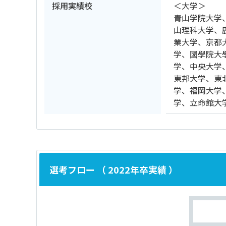
採用実績校
＜大学＞
青山学院大学
山理科大学、
業大学、京都
学、國學院大
学、中央大学
東邦大学、東
学、福岡大学
学、立命館大
選考フロー （ 2022年卒実績 ）