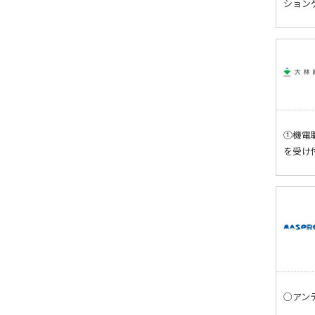
ション
①機電
を受け
○アン