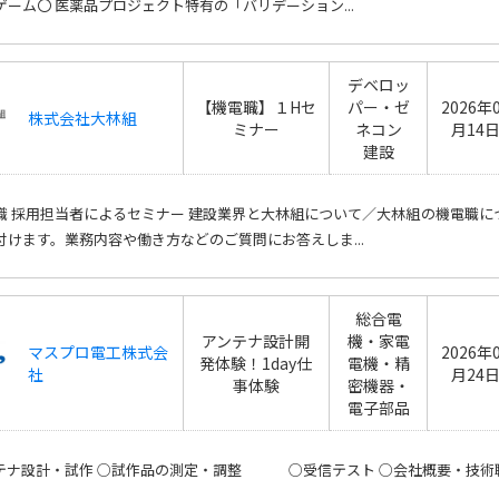
ゲーム〇 医薬品プロジェクト特有の「バリデーション...
デベロッ
【機電職】１Hセ
パー・ゼ
2026年
株式会社大林組
ミナー
ネコン
月14
建設
職 採用担当者によるセミナー 建設業界と大林組について／大林組の機電職に
付けます。業務内容や働き方などのご質問にお答えしま...
総合電
アンテナ設計開
機・家電
マスプロ電工株式会
2026年
発体験！1day仕
電機・精
社
月24
事体験
密機器・
電子部品
テナ設計・試作 ○試作品の測定・調整 ○受信テスト ○会社概要・技術職説明