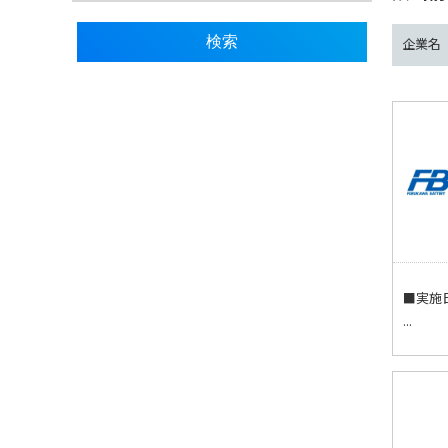
企業名
■実施日
...