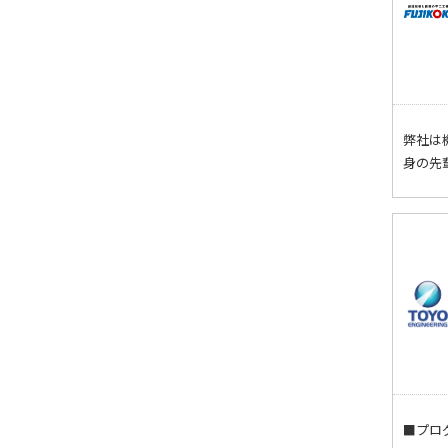
弊社は
身の先
■プロ