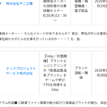
開発型メーカー
電機・精
2026年
株式会社不二工機
の技術者の仕事
密機器・
月19
体験セミナー
電子部品
8/20(木)13：30
～
機械メーカー・・そんなイメージがありませんか？ 実は、弊社の中には電気
輩社員たちがどんな仕事を行っているのか・・・？ を、皆...
【1day／対面開
催】プラントエ
ンジニアリング
プラント
テックプロジェクト
の『医薬品製造
2026年
造船・機
サービス株式会社
系プラント』を
月28
械
ゲームで学び
TPSを体感する
1day
グラム内容■ 〇医薬ファイン事業の魅力紹介〇 医薬品プラントの魅力、当社