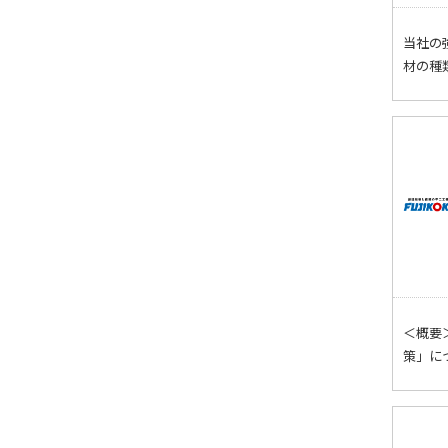
当社の
材の種
＜概要
策」に