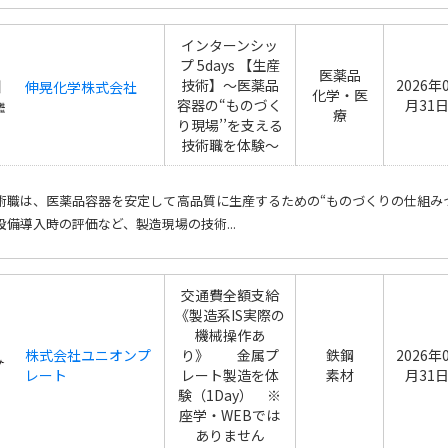
インターンシッ
プ 5days 【生産
医薬品
技術】〜医薬品
2026年
伸晃化学株式会社
化学・医
容器の“ものづく
月31
療
り現場’’を支える
技術職を体験〜
術職は、医薬品容器を安定して高品質に生産するための“ものづくりの仕組み
設備導入時の評価など、製造現場の技術...
交通費全額支給
《製造系IS実際の
機械操作あ
株式会社ユニオンプ
り》 金属プ
鉄鋼
2026年
レート
レート製造を体
素材
月31
験（1Day） ※
座学・WEBでは
ありません