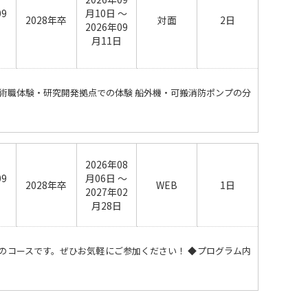
09
月10日 ～
2028年卒
対面
2日
日
2026年09
月11日
技術職体験・研究開発拠点での体験 船外機・可搬消防ポンプの分
2026年08
09
月06日 ～
2028年卒
WEB
1日
日
2027年02
月28日
のコースです。ぜひお気軽にご参加ください！ ◆プログラム内