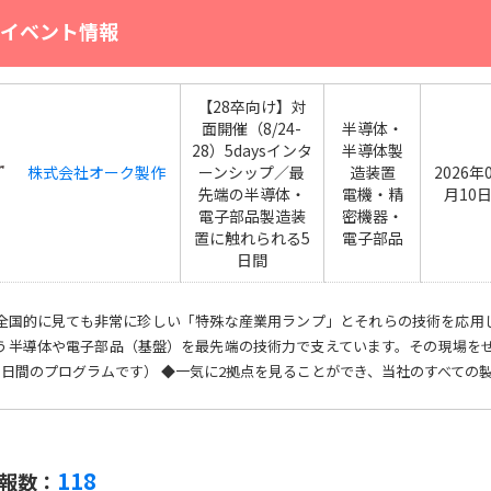
イベント情報
【28卒向け】対
面開催（8/24-
半導体・
28）5daysインタ
半導体製
株式会社オーク製作
ーンシップ／最
造装置
2026年
先端の半導体・
電機・精
月10
電子部品製造装
密機器・
置に触れられる5
電子部品
日間
全国的に見ても非常に珍しい「特殊な産業用ランプ」とそれらの技術を応用
う半導体や電子部品（基盤）を最先端の技術力で支えています。その現場をぜ
5日間のプログラムです） ◆一気に2拠点を見ることができ、当社のすべての製品
118
報数：