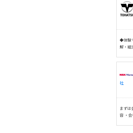
◆体験
解・組
社
まずは
容 ・