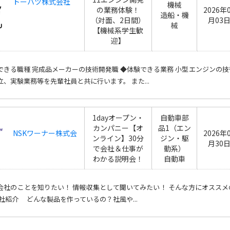
トーハツ株式会社
機械
の業務体験！
2026年
造船・機
（対面、2日間）
月03
械
【機械系学生歓
迎】
できる職種 完成品メーカーの技術開発職 ◆体験できる業務 小型エンジンの
立、実験業務等を先輩社員と共に行います。 また...
1dayオープン・
自動車部
カンパニー【オ
品1（エン
NSKワーナー株式会
2026年
ンライン】30分
ジン・駆
月30
で会社＆仕事が
動系）
わかる説明会！
自動車
会社のことを知りたい！ 情報収集として聞いてみたい！ そんな方にオススメ
会社紹介 どんな製品を作っているの？社風や...