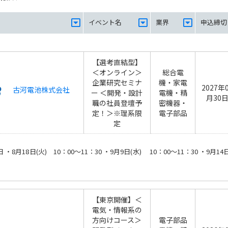
イベント名
業界
申込締切
【選考直結型】
＜オンライン＞
総合電
企業研究セミナ
機・家電
2027年
古河電池株式会社
ー ＜開発・設計
電機・精
月30
職の社員登壇予
密機器・
定！＞※理系限
電子部品
定
 ・8月18日(火) 10：00～11：30 ・9月9日(水) 10：00～11：30 ・
【東京開催】＜
電気・情報系の
方向けコース＞
電子部品