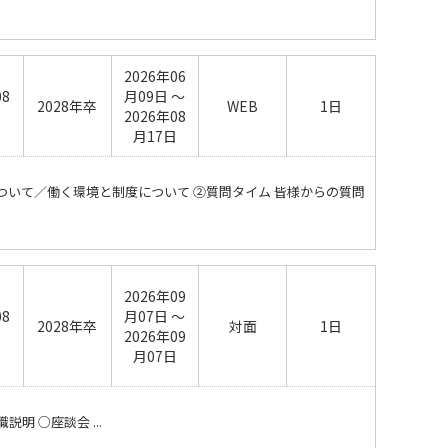
2026年06
08
月09日 ～
2028年卒
WEB
1日
日
2026年08
月17日
ついて／働く環境と制度について ②質問タイム 皆様からの質問
2026年09
08
月07日 ～
2028年卒
対面
1日
日
2026年09
月07日
 ○座談会 ...