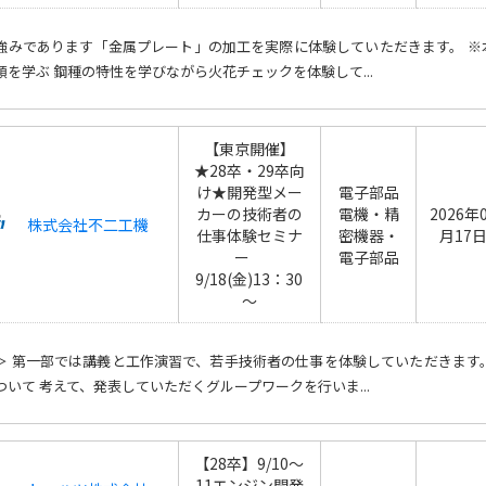
強みであります「金属プレート」の加工を実際に体験していただきます。 ※
類を学ぶ 鋼種の特性を学びながら火花チェックを体験して...
【東京開催】
★28卒・29卒向
け★開発型メー
電子部品
カーの技術者の
電機・精
2026年
株式会社不二工機
仕事体験セミナ
密機器・
月17
ー
電子部品
9/18(金)13：30
～
＞ 第一部では講義と工作演習で、若手技術者の仕事を体験していただきます
ついて 考えて、発表していただくグループワークを行いま...
【28卒】9/10～
11エンジン開発