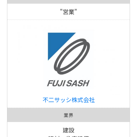
"営業"
不二サッシ株式会社
業界
建設