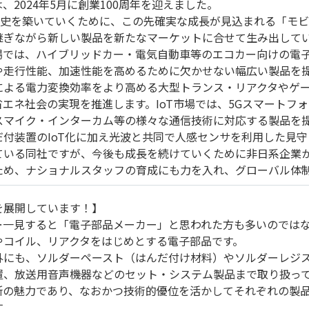
、2024年5月に創業100周年を迎えました。
歴史を築いていくために、この先確実な成長が見込まれる「モビ
継ぎながら新しい製品を新たなマーケットに合せて生み出して
場では、ハイブリッドカー・電気自動車等のエコカー向けの電
や走行性能、加速性能を高めるために欠かせない幅広い製品を
による電力変換効率をより高める大型トランス・リアクタやゲ
省エネ社会の実現を推進します。IoT市場では、5Gスマートフ
スマイク・インターカム等の様々な通信技術に対応する製品を
だ付装置のIoT化に加え光波と共同で人感センサを利用した見
ている同社ですが、今後も成長を続けていくために非日系企業
ため、ナショナルスタッフの育成にも力を入れ、グローバル体
を展開しています！】
…一見すると「電子部品メーカー」と思われた方も多いのでは
やコイル、リアクタをはじめとする電子部品です。
外にも、ソルダーペースト（はんだ付け材料）やソルダーレジ
置、放送用音声機器などのセット・システム製品まで取り扱っ
所の魅力であり、なおかつ技術的優位を活かしてそれぞれの製
す。