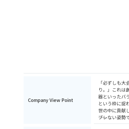
「必ずしも大
り。」これは
器といったバ
Company View Point
という枠に捉
世の中に貢献
――ブレない姿