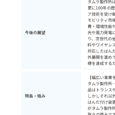
タムラ製作所は
更に100年の
ア技術を受け
モビリティ市
費・環境性能
今後の展望
光や風力発電
り、次世代の
料やワイヤレ
対応したはん
外展開を進め
標を達成する
【幅広い事業
タムラ製作所
品はトランス
特長・強み
しかしそれ以
はんだ付け装
がタムラ製作
我々の強みで